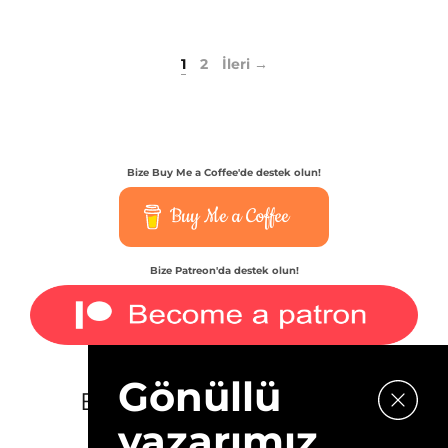
1
2
İleri →
Bize Buy Me a Coffee'de destek olun!
Buy Me a Coffee
Bize Patreon'da destek olun!
Gönüllü
E-bültenimize kaydolun.
yazarımız