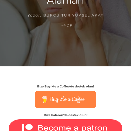
Alanları
Yazar:
BURCU TUR YÜKSEL AKAY
~4DK
Bize Buy Me a Coffee'de destek olun!
Buy Me a Coffee
Bize Patreon'da destek olun!