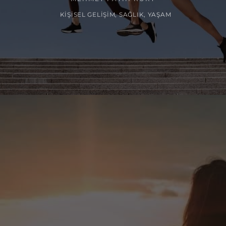
KIŞISEL GELIŞIM
,
SAĞLIK
,
YAŞAM