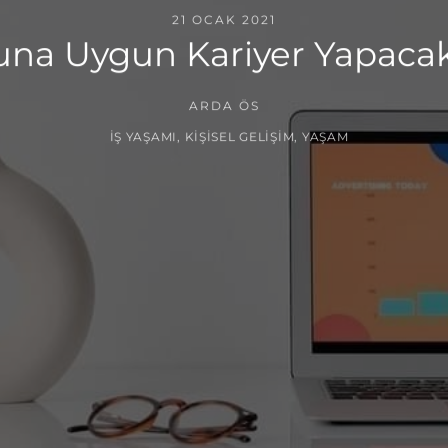
21 OCAK 2021
a Uygun Kariyer Yapacakl
ARDA ÖS
İŞ YAŞAMI
,
KIŞISEL GELIŞIM
,
YAŞAM