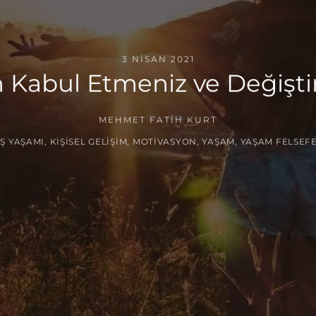
3 NISAN 2021
in Kabul Etmeniz ve Değişt
MEHMET FATIH KURT
İŞ YAŞAMI
,
KIŞISEL GELIŞIM
,
MOTIVASYON
,
YAŞAM
,
YAŞAM FELSEFE