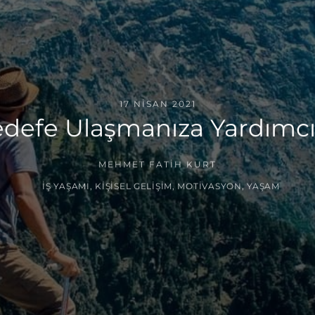
17 NISAN 2021
edefe Ulaşmanıza Yardımcı
MEHMET FATIH KURT
İŞ YAŞAMI
,
KIŞISEL GELIŞIM
,
MOTIVASYON
,
YAŞAM