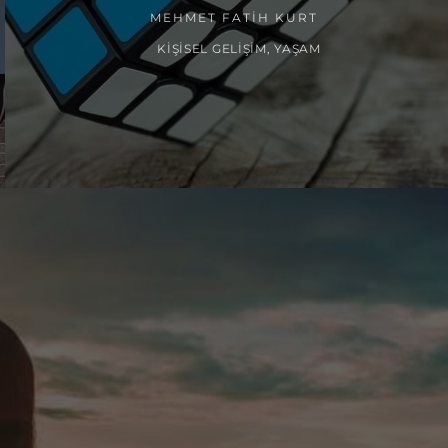
MEHMET FATIH KURT
KIŞISEL GELIŞIM
,
YAŞAM