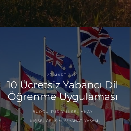
27 MART 2021
10 Ücretsiz Yabancı Dil
Öğrenme Uygulaması
BURCU TUR YÜKSEL AKAY
KIŞISEL GELIŞIM
,
SEYAHAT
,
YAŞAM