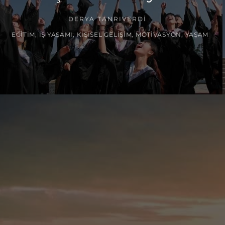
DERYA TANRIVERDI
EĞITIM
,
İŞ YAŞAMI
,
KIŞISEL GELIŞIM
,
MOTIVASYON
,
YAŞAM