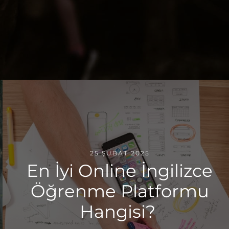
25 ŞUBAT 2025
En İyi Online İngilizce
Öğrenme Platformu
Hangisi?