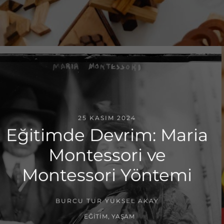
25 KASIM 2024
Eğitimde Devrim: Maria
Montessori ve
Montessori Yöntemi
BURCU TUR YÜKSEL AKAY
EĞITIM
,
YAŞAM