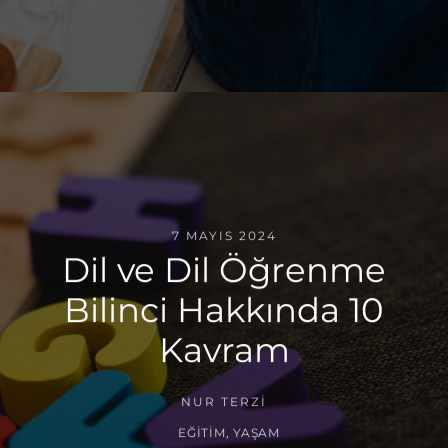
7 MAYIS 2024
Dil ve Dil Öğrenme
Bilinci Hakkında 10
Kavram
NUR TERZI
EĞITIM
,
YAŞAM