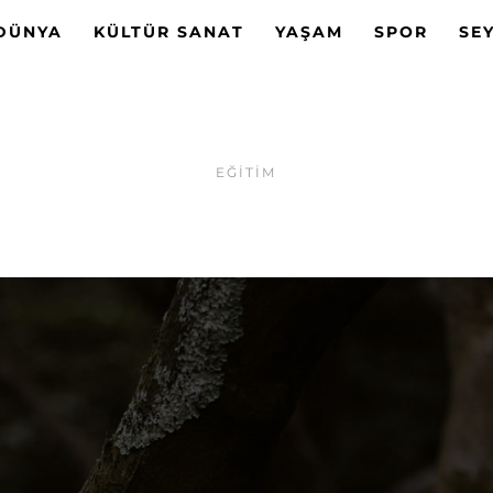
DÜNYA
KÜLTÜR SANAT
YAŞAM
SPOR
SE
EĞITIM