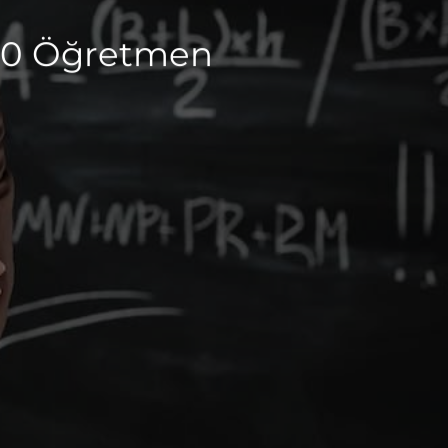
ş 10 Öğretmen