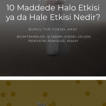
10 Maddede Halo Etkisi
ya da Hale Etkisi Nedir?
BURCU TUR YÜKSEL AKAY
BILIM TEKNOLOJI
,
İŞ YAŞAMI
,
KIŞISEL GELIŞIM
,
PSIKIYATRI-PSIKOLOJI
,
YAŞAM