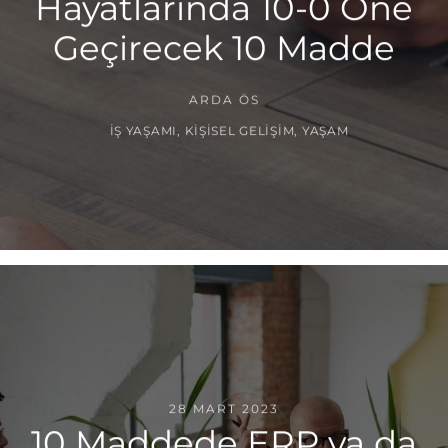
Hayatlarında 10-0 Öne
Geçirecek 10 Madde
ARDA ÖS
İŞ YAŞAMI
,
KIŞISEL GELIŞIM
,
YAŞAM
28 MART 2023
10 Maddede ERP ya da