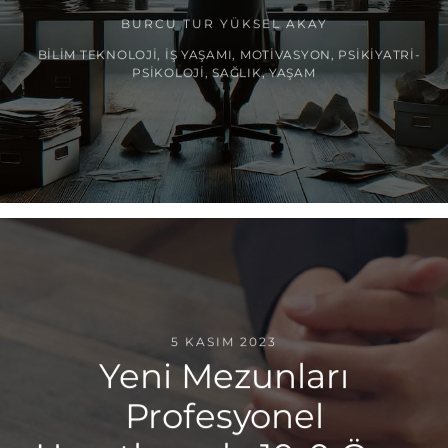
BURCU TUR YÜKSEL AKAY
BILIM TEKNOLOJI
,
İŞ YAŞAMI
,
MOTIVASYON
,
PSIKIYATRI-
PSIKOLOJI
,
SAĞLIK
,
YAŞAM
5 KASIM 2023
Yeni Mezunları
Profesyonel