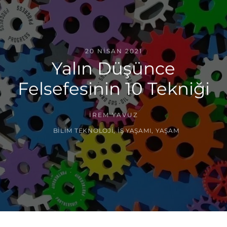
20 NISAN 2021
Yalın Düşünce
Felsefesinin 10 Tekniği
İREM YAVUZ
BILIM TEKNOLOJI
,
İŞ YAŞAMI
,
YAŞAM