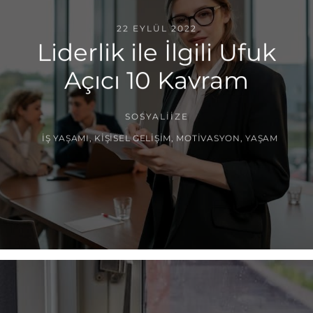
22 EYLÜL 2022
Liderlik ile İlgili Ufuk
Açıcı 10 Kavram
SOSYALIIZE
İŞ YAŞAMI
,
KIŞISEL GELIŞIM
,
MOTIVASYON
,
YAŞAM