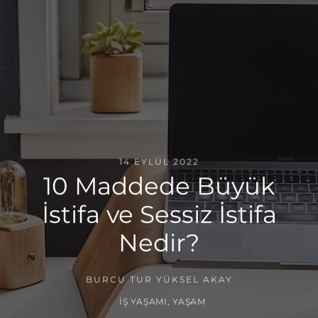
14 EYLÜL 2022
10 Maddede Büyük
İstifa ve Sessiz İstifa
Nedir?
BURCU TUR YÜKSEL AKAY
İŞ YAŞAMI
,
YAŞAM