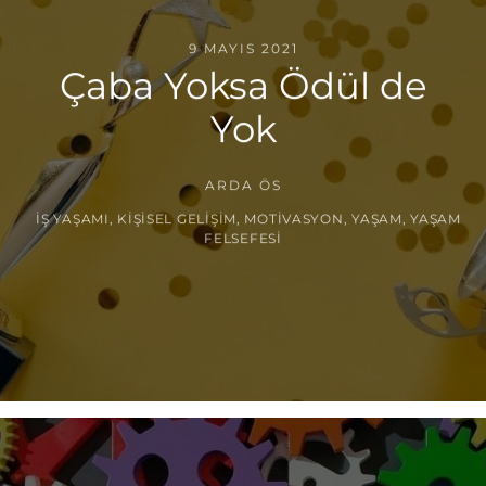
9 MAYIS 2021
Çaba Yoksa Ödül de
Yok
ARDA ÖS
İŞ YAŞAMI
,
KIŞISEL GELIŞIM
,
MOTIVASYON
,
YAŞAM
,
YAŞAM
FELSEFESI