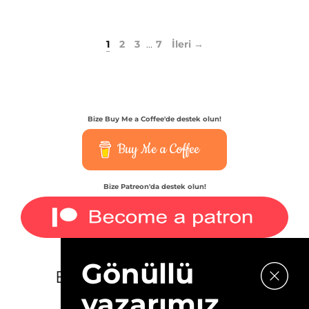
1
2
3
7
İleri →
...
Bize Buy Me a Coffee'de destek olun!
Buy Me a Coffee
Bize Patreon'da destek olun!
Gönüllü
E-bültenimize kaydolun.
yazarımız