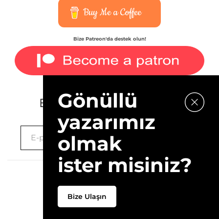
Buy Me a Coffee
Bize Patreon'da destek olun!
Gönüllü
E-bültenimize kaydolun.
yazarımız
olmak
ister misiniz?
2026 © 10Layn
Bize Ulaşın
Hakkımızda
İletişim