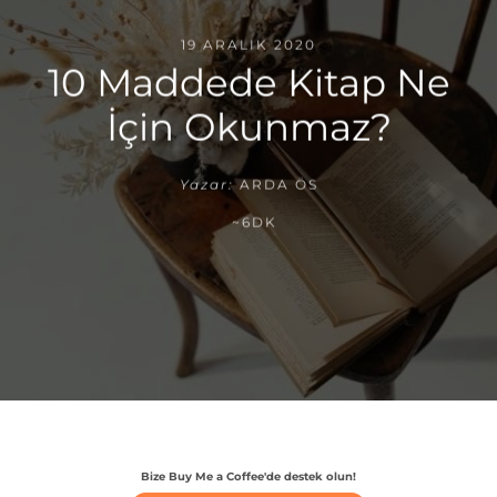
19 ARALIK 2020
10 Maddede Kitap Ne
İçin Okunmaz?
Yazar:
ARDA ÖS
~6DK
Bize Buy Me a Coffee'de destek olun!