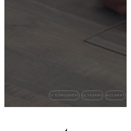
IŞ GÖRÜŞMESI
IŞ YAŞAMI
MÜLAKAT