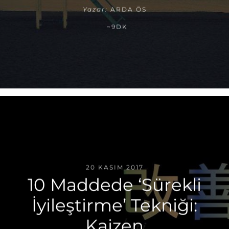
Yazar:
ARDA ÖS
~9DK
20 KASIM 2017
10 Maddede ‘Sürekli
İyileştirme’ Tekniği:
Kaizen