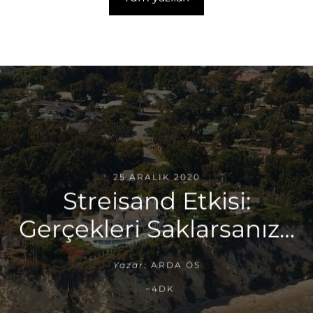
25 ARALIK 2020
Streisand Etkisi:
Gerçekleri Saklarsanız…
Yazar:
ARDA ÖS
~4DK