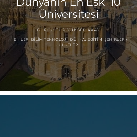
Dünyanın En Eski 10
Üniversitesi
BURCU TUR YÜKSEL AKAY
‘EN’LER
,
BILIM TEKNOLOJI
,
DÜNYA
,
EĞITIM
,
ŞEHIRLER /
ÜLKELER