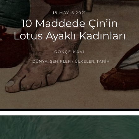
18 MAYIS 2021
10 Maddede Çin’in
Lotus Ayaklı Kadınları
GÖKÇE KAVI
DÜNYA
,
ŞEHIRLER / ÜLKELER
,
TARIH