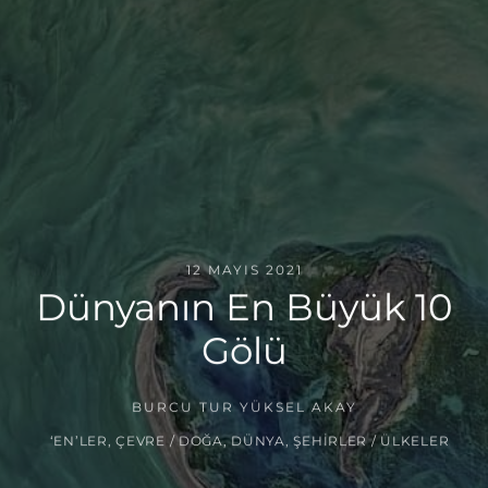
12 MAYIS 2021
Dünyanın En Büyük 10
Gölü
BURCU TUR YÜKSEL AKAY
‘EN’LER
,
ÇEVRE / DOĞA
,
DÜNYA
,
ŞEHIRLER / ÜLKELER