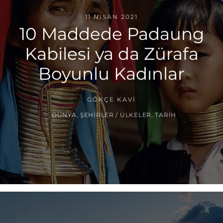
11 NISAN 2021
10 Maddede Padaung
Kabilesi ya da Zürafa
Boyunlu Kadınlar
GÖKÇE KAVI
DÜNYA
,
ŞEHIRLER / ÜLKELER
,
TARIH