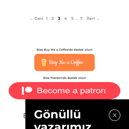
← Geri
1
2
3
4
5
7
İleri →
...
Bize Buy Me a Coffee'de destek olun!
Buy Me a Coffee
Bize Patreon'da destek olun!
Gönüllü
E-bültenimize kaydolun.
yazarımız