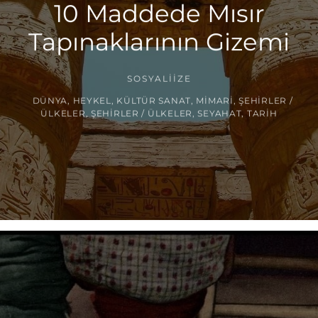
10 Maddede Mısır
Tapınaklarının Gizemi
SOSYALIIZE
DÜNYA
,
HEYKEL
,
KÜLTÜR SANAT
,
MIMARI
,
ŞEHIRLER /
ÜLKELER
,
ŞEHIRLER / ÜLKELER
,
SEYAHAT
,
TARIH