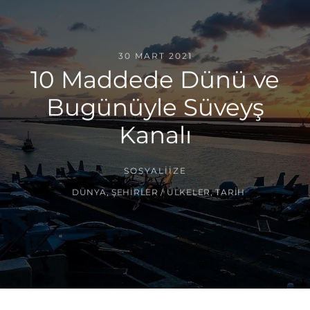
30 MART 2021
10 Maddede Dünü ve
Bugünüyle Süveyş
Kanalı
SOSYALIIZE
DÜNYA
,
ŞEHIRLER / ÜLKELER
,
TARIH