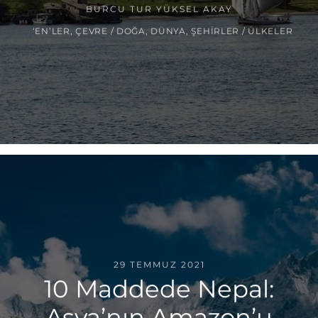
BURCU TUR YÜKSEL AKAY
‘EN’LER
,
ÇEVRE / DOĞA
,
DÜNYA
,
ŞEHIRLER / ÜLKELER
29 TEMMUZ 2021
10 Maddede Nepal:
Asya’nın Amazon’u