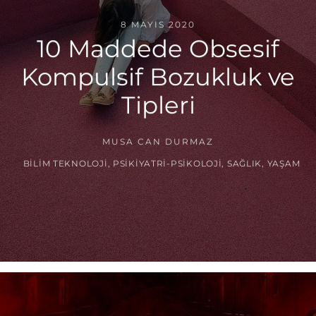
8 MAYIS 2020
10 Maddede Obsesif
Kompulsif Bozukluk ve
Tipleri
MUSA CAN DURMAZ
BILIM TEKNOLOJI
,
PSIKIYATRI-PSIKOLOJI
,
SAĞLIK
,
YAŞAM