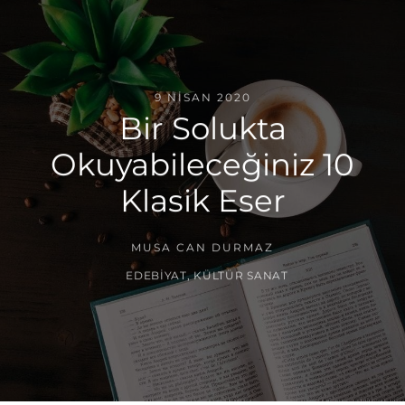
9 NISAN 2020
Bir Solukta
Okuyabileceğiniz 10
Klasik Eser
MUSA CAN DURMAZ
EDEBIYAT
,
KÜLTÜR SANAT