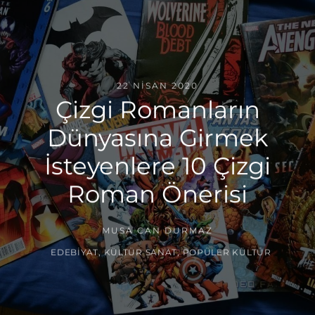
22 NISAN 2020
Çizgi Romanların
Dünyasına Girmek
İsteyenlere 10 Çizgi
Roman Önerisi
MUSA CAN DURMAZ
EDEBIYAT
,
KÜLTÜR SANAT
,
POPÜLER KÜLTÜR