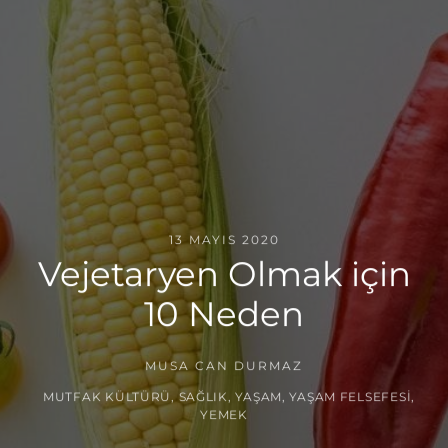
13 MAYIS 2020
Vejetaryen Olmak için
10 Neden
MUSA CAN DURMAZ
MUTFAK KÜLTÜRÜ
,
SAĞLIK
,
YAŞAM
,
YAŞAM FELSEFESI
,
YEMEK