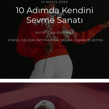
12 MAYIS 2020
10 Adımda Kendini
Sevme Sanatı
MUSA CAN DURMAZ
KIŞISEL GELIŞIM
,
MOTIVASYON
,
YAŞAM
,
YAŞAM FELSEFESI