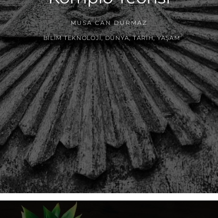
MUSA CAN DURMAZ
BILIM TEKNOLOJI
,
DÜNYA
,
TARIH
,
YAŞAM