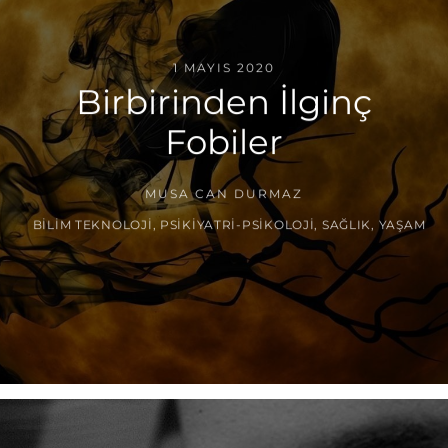
1 MAYIS 2020
Birbirinden İlginç
Fobiler
MUSA CAN DURMAZ
BILIM TEKNOLOJI
,
PSIKIYATRI-PSIKOLOJI
,
SAĞLIK
,
YAŞAM