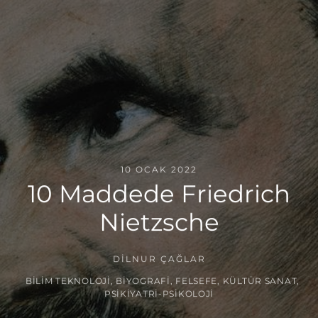
10 OCAK 2022
10 Maddede Friedrich
Nietzsche
DILNUR ÇAĞLAR
BILIM TEKNOLOJI
,
BIYOGRAFI
,
FELSEFE
,
KÜLTÜR SANAT
,
PSIKIYATRI-PSIKOLOJI