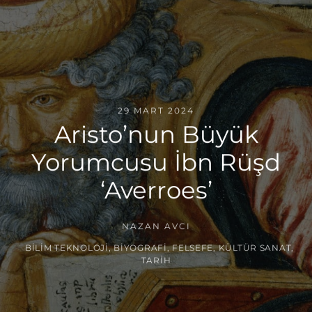
29 MART 2024
Aristo’nun Büyük
Yorumcusu İbn Rüşd
‘Averroes’
NAZAN AVCI
BILIM TEKNOLOJI
,
BIYOGRAFI
,
FELSEFE
,
KÜLTÜR SANAT
,
TARIH