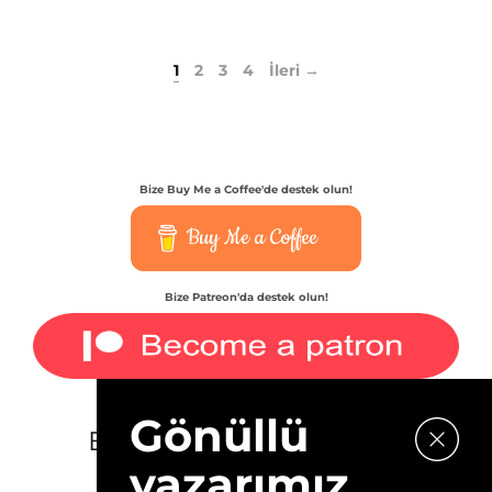
1
2
3
4
İleri →
Bize Buy Me a Coffee'de destek olun!
Buy Me a Coffee
Bize Patreon'da destek olun!
Gönüllü
E-bültenimize kaydolun.
yazarımız