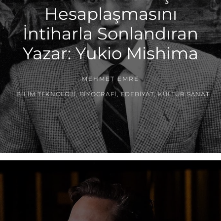
Hesaplaşmasını
İntiharla Sonlandıran
Yazar: Yukio Mishima
MEHMET EMRE
BILIM TEKNOLOJI
,
BIYOGRAFI
,
EDEBIYAT
,
KÜLTÜR SANAT