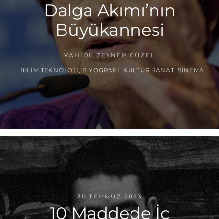
Dalga Akımı’nın
Büyükannesi
VAHIDE ZEYNEP GÜZEL
BILIM TEKNOLOJI
,
BIYOGRAFI
,
KÜLTÜR SANAT
,
SINEMA
30 TEMMUZ 2023
10 Maddede İç