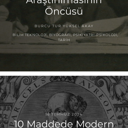
Öncüsü
BURCU TUR YÜKSEL AKAY
BILIM TEKNOLOJI
,
BIYOGRAFI
,
PSIKIYATRI-PSIKOLOJI
,
TARIH
16 TEMMUZ 2024
10 Maddede Modern