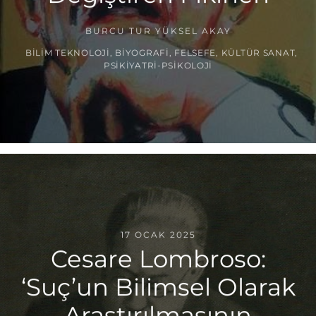
BURCU TUR YÜKSEL AKAY
BILIM TEKNOLOJI
,
BIYOGRAFI
,
FELSEFE
,
KÜLTÜR SANAT
,
PSIKIYATRI-PSIKOLOJI
17 OCAK 2025
Cesare Lombroso:
‘Suç’un Bilimsel Olarak
Araştırılmasının