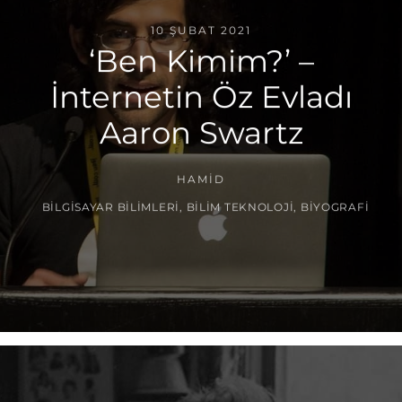
10 ŞUBAT 2021
‘Ben Kimim?’ –
İnternetin Öz Evladı
Aaron Swartz
HAMID
BILGISAYAR BILIMLERI
,
BILIM TEKNOLOJI
,
BIYOGRAFI