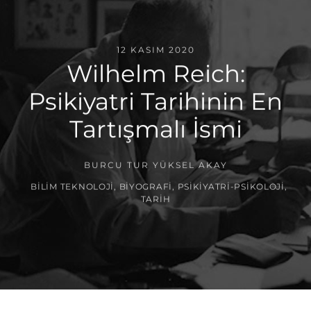
12 KASIM 2020
Wilhelm Reich:
Psikiyatri Tarihinin En
Tartışmalı İsmi
BURCU TUR YÜKSEL AKAY
BILIM TEKNOLOJI
,
BIYOGRAFI
,
PSIKIYATRI-PSIKOLOJI
,
TARIH