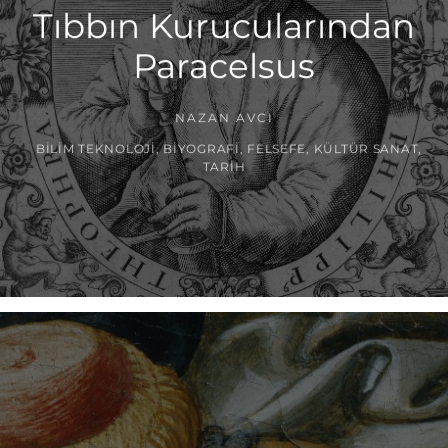
Tıbbın Kurucularından
Paracelsus
NAZAN AVCI
BILIM TEKNOLOJI
,
BIYOGRAFI
,
FELSEFE
,
KÜLTÜR SANAT
,
TARIH