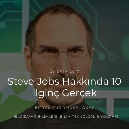
20 EKIM 2017
Steve Jobs Hakkında 10
İlginç Gerçek
BURCU TUR YÜKSEL AKAY
BILGISAYAR BILIMLERI
,
BILIM TEKNOLOJI
,
BIYOGRAFI