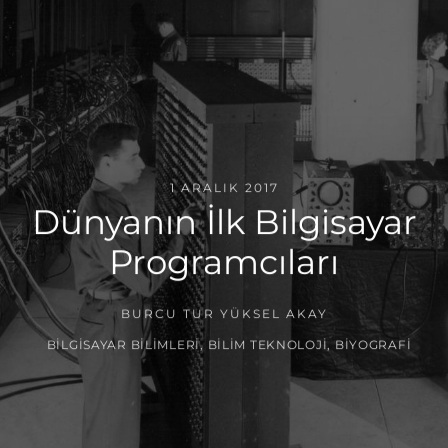
1 ARALIK 2017
Dünyanın İlk Bilgisayar
Programcıları
BURCU TUR YÜKSEL AKAY
BILGISAYAR BILIMLERI
,
BILIM TEKNOLOJI
,
BIYOGRAFI