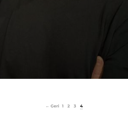
← Geri
1
2
3
4