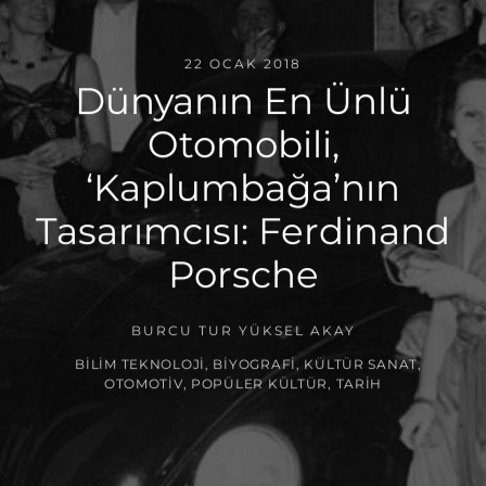
22 OCAK 2018
Dünyanın En Ünlü
Otomobili,
‘Kaplumbağa’nın
Tasarımcısı: Ferdinand
Porsche
BURCU TUR YÜKSEL AKAY
BILIM TEKNOLOJI
,
BIYOGRAFI
,
KÜLTÜR SANAT
,
OTOMOTIV
,
POPÜLER KÜLTÜR
,
TARIH