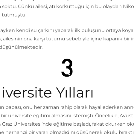
oktu. Çünkü ailesi, atı korkuttuğu için bu olaydan Nikol
 tutmuştu.
dayken kendi su çarkını yaparak ilk buluşunu ortaya koy
n, ailesinin ona karşı tutumu sebebiyle içine kapanık bir 
düşünülmektedir.
versite Yılları
ın babası, onu her zaman rahip olarak hayal ederken anne
ir üniversite eğitimi almasını istemişti. Öncelikle, Avus
 Graz Üniversitesi’nde eğitime başladı, fakat okurken o
e herhangi bir yararı olmadığını düşünerek okulu bıraktı