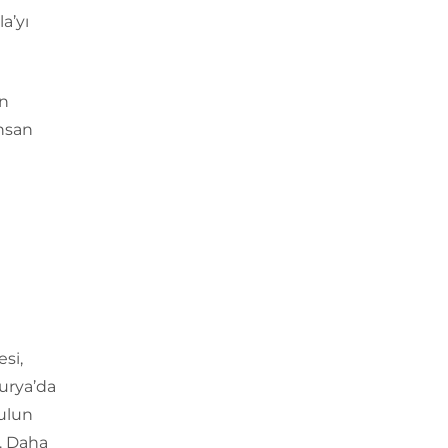
a’yı
an
insan
si,
turya’da
kulun
. Daha