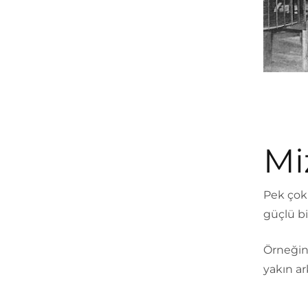
Mi
Pek çok 
güçlü bir
Örneğin
yakın ar