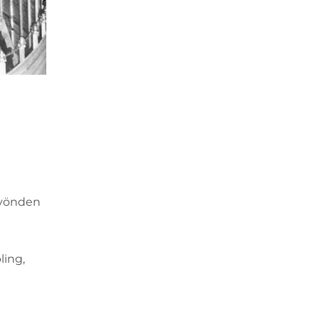
i yönden
ling,