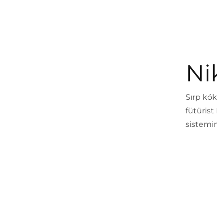
Ni
Sırp kö
fütürist
sistemin