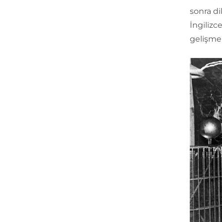
sonra di
İngilizc
gelişmel