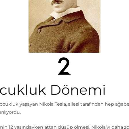
cukluk Dönemi
çocukluk yaşayan Nikola Tesla, ailesi tarafından hep ağabey
ırılıyordu.
in 12 yaşındayken attan düşüp ölmesi, Nikola’yı daha zor