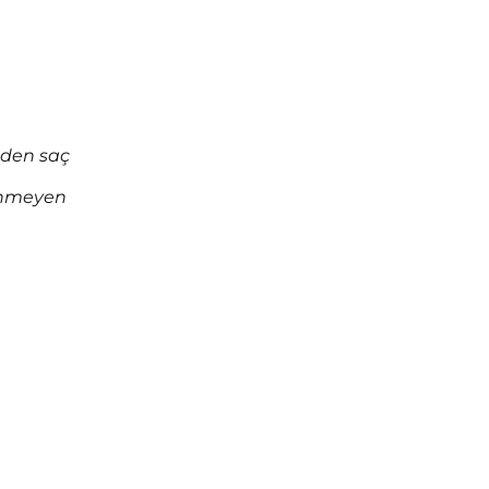
nden saç
inmeyen