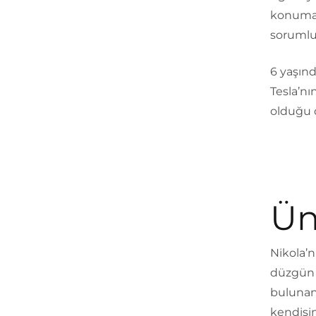
konuma s
sorumlu
6 yaşın
Tesla’nı
olduğu 
Üni
Nikola’n
düzgün b
bulunan
kendisin