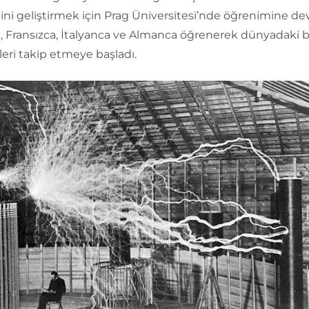
lini geliştirmek için Prag Üniversitesi’nde öğrenimine de
e, Fransızca, İtalyanca ve Almanca öğrenerek dünyadaki b
eri takip etmeye başladı.