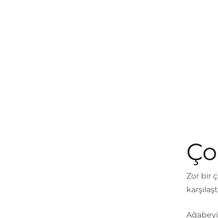
Ço
Zor bir 
karşılaşt
Ağabeyin