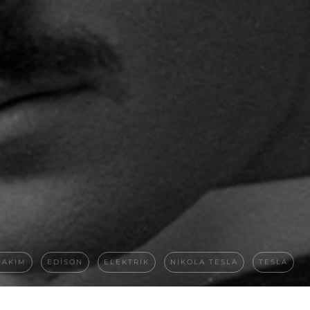
 AKIM
EDISON
ELEKTRIK
NIKOLA TESLA
TESLA