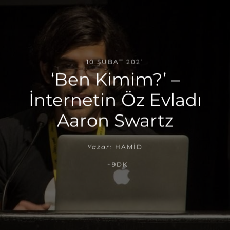
10 ŞUBAT 2021
‘Ben Kimim?’ –
İnternetin Öz Evladı
Aaron Swartz
Yazar:
HAMID
~9DK