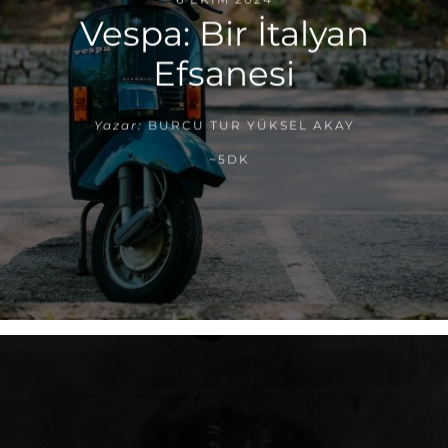
Vespa: Bir İtalyan
Efsanesi
Yazar:
BURCU TUR YÜKSEL AKAY
~5DK