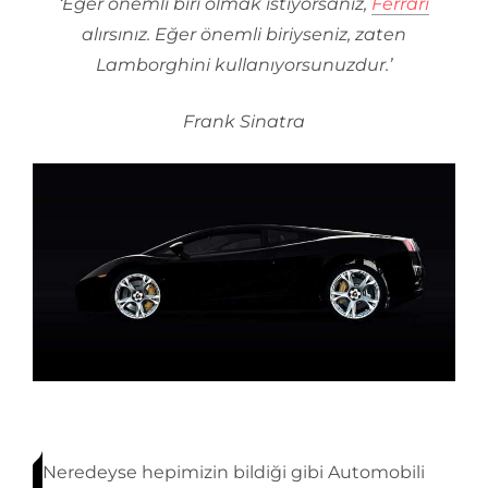
‘Eğer önemli biri olmak istiyorsanız,
Ferrari
alırsınız. Eğer önemli biriyseniz, zaten
Lamborghini kullanıyorsunuzdur.’
Frank Sinatra
Neredeyse hepimizin bildiği gibi Automobili