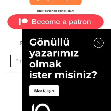
Bize Patreon'da destek olun!
Gönüllü
E-bültenimize kaydolun.
yazarımız
olmak
ister misiniz?
2026 © 10Layn
Bize Ulaşın
Hakkımızda
İletişim