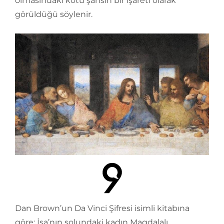
olmasındaki kötü şansın bir işareti olarak
görüldüğü söylenir.
Dan Brown’un Da Vinci Şifresi isimli kitabına
göre; İsa’nın solundaki kadın Magdalalı