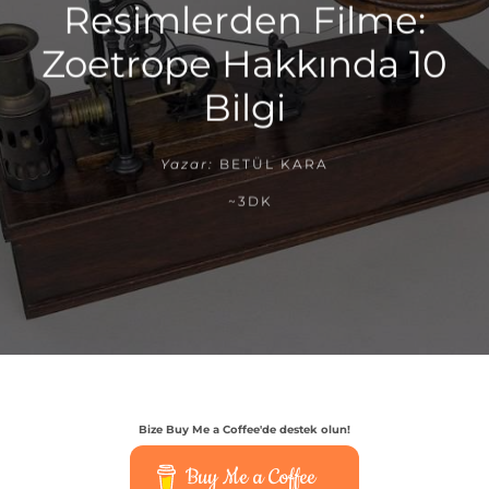
Resimlerden Filme:
Zoetrope Hakkında 10
Bilgi
Yazar:
BETÜL KARA
~3DK
Bize Buy Me a Coffee'de destek olun!
Buy Me a Coffee