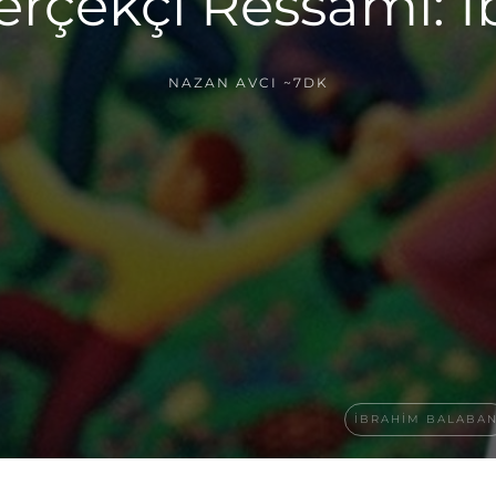
rçekçi Ressamı: 
NAZAN AVCI
~7DK
İBRAHIM BALABA