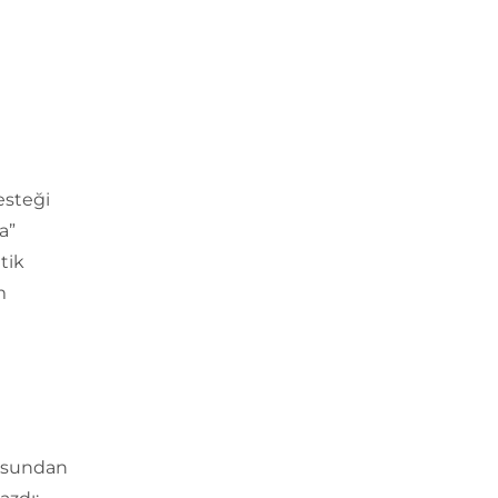
esteği
a”
tik
m
losundan