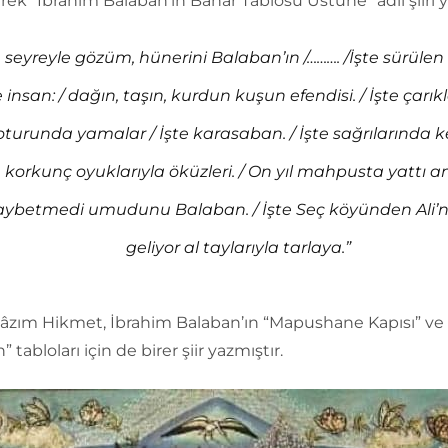
rek “İbrahim Balaban’ın Bahar Tablosu Üstüne” adlı şiiri y
e seyreyle gözüm, hünerini Balaban’ın /………. /İşte sürülen
e insan: / dağın, taşın, kurdun kuşun efendisi. / İşte çarıkla
oturunda yamalar / İşte karasaban. / İşte sağrılarında ke
korkunç oyuklarıyla öküzleri. / On yıl mahpusta yattı 
aybetmedi umudunu Balaban. / İşte Seç köyünden Ali’ni
geliyor al taylarıyla tarlaya.”
Nâzım Hikmet, İbrahim Balaban’ın “Mapushane Kapısı” ve
 tabloları için de birer şiir yazmıştır.