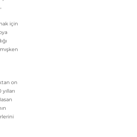
,
l
mak için
oya
ığı
almışken
ıktan on
yılları
Hasan
nın
lerini