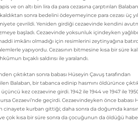
hapis ve on altı bin lira da para cezasına çarptırılan Balaban
kaldıktan sonra bedelini ödeyemeyince para cezası üç yı
yete çevrildi. Yeniden girdiği cezaevinde kendini avut
izmeye başladı. Cezaevinde yoksunluk içindeyken yağlıb
addi imkânı olmadığı için resimlerini zeytinyağına batırd
alemlerle yapıyordu. Cezasının bitmesine kısa bir süre k
kûmun bıçaklı saldırısı ile yaralandı.
nden çıktıktan sonra babası Hüseyin Çavuş tarafından
ilen Balaban, bir tabanca edinip hasmını öldürünce çıkt
 üçüncü kez cezaevine girdi. 1942 ile 1944 ve 1947 ile 1950 
 Bursa Cezaevi’nde geçirdi. Cezaevindeyken önce babası 
n cinayete kurban gittiği; daha sonra da doğumda karısı
ve çok kısa bir süre sonra da çocuğunun da öldüğü haber