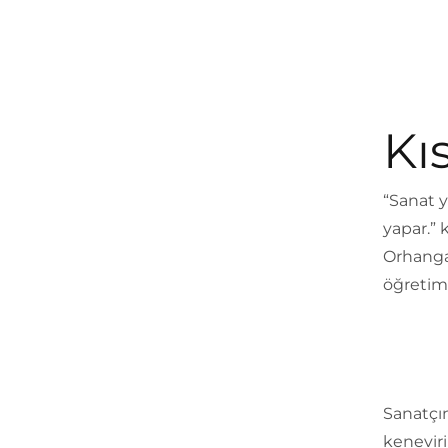
Kı
“Sanat 
yapar.” 
Orhangaz
öğretim
Sanatçın
kenevir