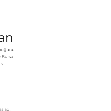
ban
abuğunu
e Bursa
lk
şladı.