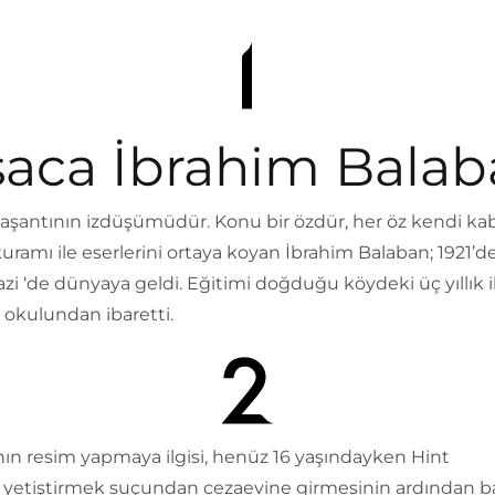
saca İbrahim Bala
yaşantının izdüşümüdür. Konu bir özdür, her öz kendi k
kuramı ile eserlerini ortaya koyan İbrahim Balaban; 1921’d
i ‘de dünyaya geldi. Eğitimi doğduğu köydeki üç yıllık i
 okulundan ibaretti.
ın resim yapmaya ilgisi, henüz 16 yaşındayken Hint
i yetiştirmek suçundan cezaevine girmesinin ardından ba