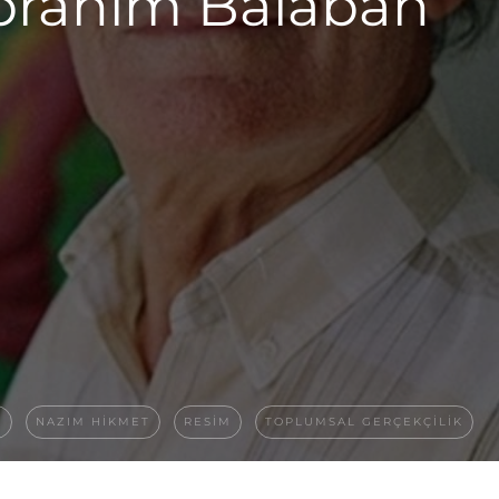
İbrahim Balaban
N
NAZIM HIKMET
RESIM
TOPLUMSAL GERÇEKÇILIK