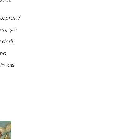
azdı:
 toprak /
rı, işte
derli,
ama,
n kızı