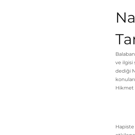
Na
Ta
Balaban,
ve ilgis
dediği N
konuları
Hikmet i
Hapiste 