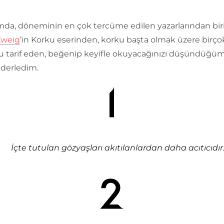
mda, döneminin en çok tercüme edilen yazarlarından biri
Zweig
’in Korku eserinden, korku başta olmak üzere birço
 tarif eden, beğenip keyifle okuyacağınızı düşündüğü
ı derledim.
İçte tutulan gözyaşları akıtılanlardan daha acıtıcıdır