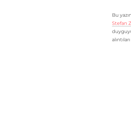
Bu yazı
Stefan 
duyguyu
alıntılar