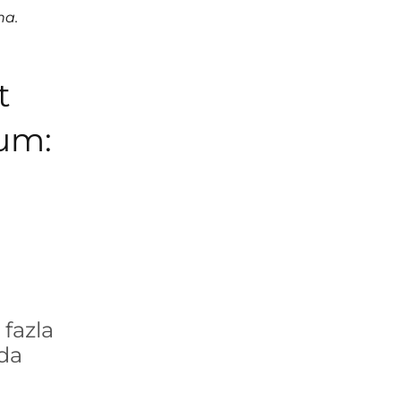
na.
t
rum:
fazla
´da