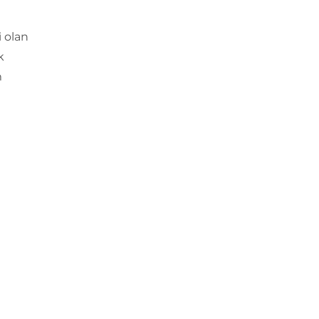
 olan
k
m
.