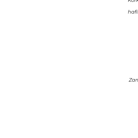
Kork
hafi
Zam