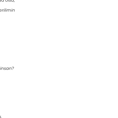
da olsa,
erilimin
 insan?
.