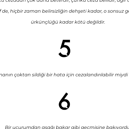
u cezadan çok daha beterdir, çünkü ceza bellidir, ağır 
f de, hiçbir zaman belirsizliğin dehşeti kadar, o sonsuz g
ürkünçlüğü kadar kötü değildir.
anın çoktan sildiği bir hata için cezalandırılabilir miydi
Bir uçurumdan aşağı bakar gibi geçmişine bakıyordu