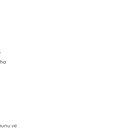
,
aha
ğunu ve