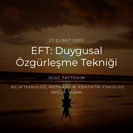
27 ŞUBAT 2020
EFT: Duygusal
Özgürleşme Tekniği
MINE TAYTEKIN
BILIM TEKNOLOJI
,
MOTIVASYON
,
PSIKIYATRI-PSIKOLOJI
,
SAĞLIK
,
YAŞAM