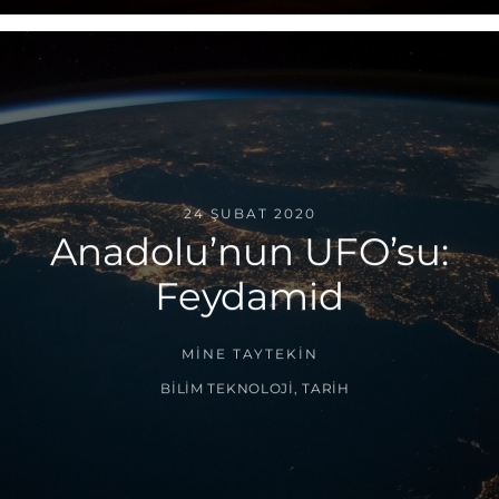
24 ŞUBAT 2020
Anadolu’nun UFO’su:
Feydamid
MINE TAYTEKIN
BILIM TEKNOLOJI
,
TARIH