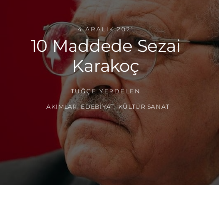
4 ARALIK 2021
10 Maddede Sezai
Karakoç
TUĞÇE YERDELEN
AKIMLAR
,
EDEBIYAT
,
KÜLTÜR SANAT