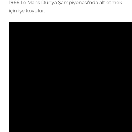
1966 Le Mans Dünya Şampiyonası’nda alt etmek
için işe koyulur.