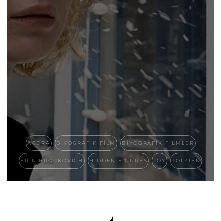
AGORA
BIYOGRAFIK FILM
BIYOGRAFIK FILMLER
ERIN BROCKOVICH
HIDDEN FIGURES
JOY
TOLKIEN