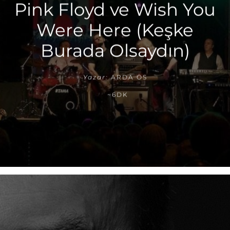
Pink Floyd ve Wish You
Were Here (Keşke
Burada Olsaydın)
Yazar:
ARDA ÖS
~6DK