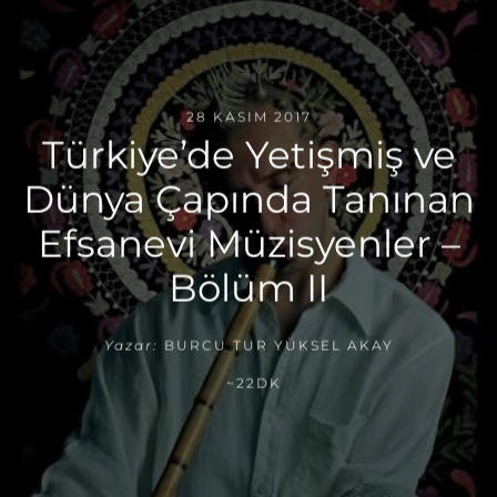
28 KASIM 2017
Türkiye’de Yetişmiş ve
Dünya Çapında Tanınan
Efsanevi Müzisyenler –
Bölüm II
Yazar:
BURCU TUR YÜKSEL AKAY
~22DK