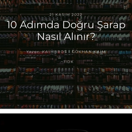
21 KASIM 2022
10 Adımda Doğru Şarap
Nasıl Alınır?
Yazar:
KAIMBROS - GÖKHAN KAIM
~11DK