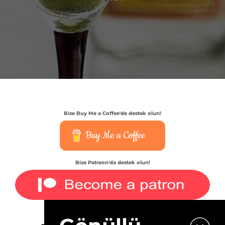
Bize Buy Me a Coffee'de destek olun!
Buy Me a Coffee
Bize Patreon'da destek olun!