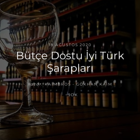
18 AĞUSTOS 2020
Bütçe Dostu İyi Türk
Şarapları
Yazar:
KAIMBROS - GÖKHAN KAIM
~9DK