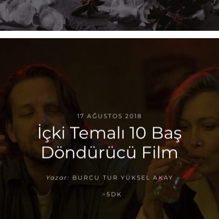
17 AĞUSTOS 2018
İçki Temalı 10 Baş
Döndürücü Film
Yazar:
BURCU TUR YÜKSEL AKAY
~5DK