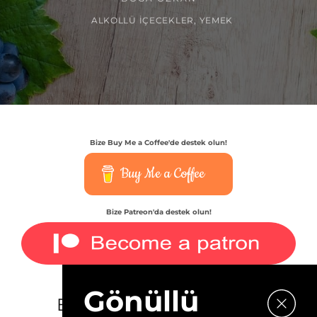
ALKOLLÜ İÇECEKLER
,
YEMEK
Bize Buy Me a Coffee'de destek olun!
Buy Me a Coffee
Bize Patreon'da destek olun!
Gönüllü
E-bültenimize kaydolun.