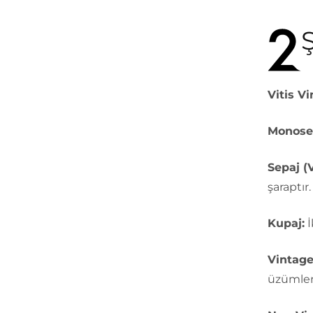
Ş
Vitis Vi
Monose
Sepaj (V
şaraptır.
Kupaj:
İ
Vintage
üzümleri