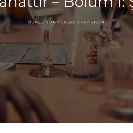
nattır – Bölüm I: 
BURCU TUR YÜKSEL AKAY
~12DK