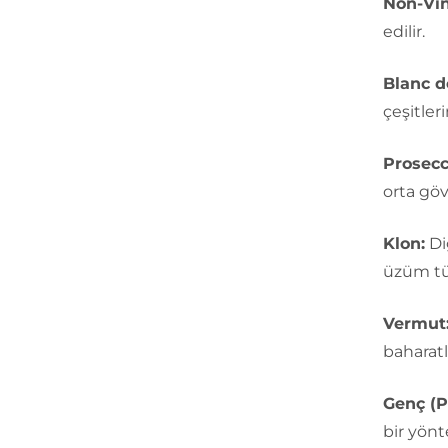
Non-Vin
edilir.
Blanc d
çeşitler
Prosecc
orta gövd
Klon:
Diğ
üzüm tü
Vermut
baharatla
Genç (P
bir yönt