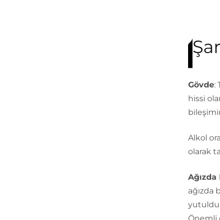
Şa
Gövde
:
hissi ol
bileşimi
Alkol or
olarak t
Ağızda 
ağızda b
yutulduk
Önemli o