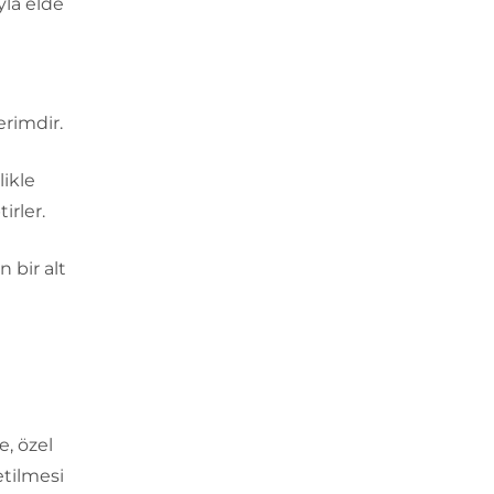
yla elde
erimdir.
likle
irler.
n bir alt
e
, özel
etilmesi