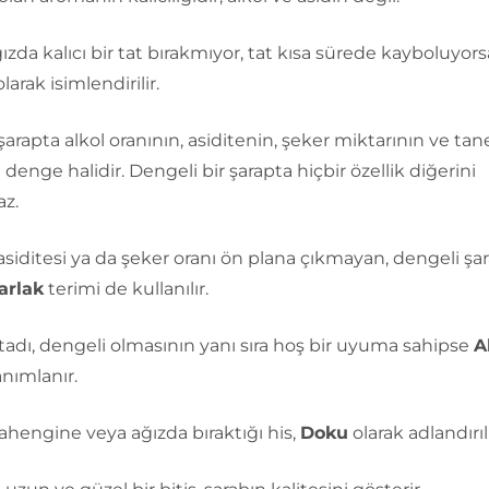
ızda kalıcı bir tat bırakmıyor, tat kısa sürede kayboluyor
larak isimlendirilir.
 şarapta alkol oranının, asiditenin, şeker miktarının ve ta
 denge halidir. Dengeli bir şarapta hiçbir özellik diğerini
az.
asiditesi ya da şeker oranı ön plana çıkmayan, dengeli şar
arlak
terimi de kullanılır.
tadı, dengeli olmasının yanı sıra hoş bir uyuma sahipse
A
anımlanır.
ahengine veya ağızda bıraktığı his,
Doku
olarak adlandırılı