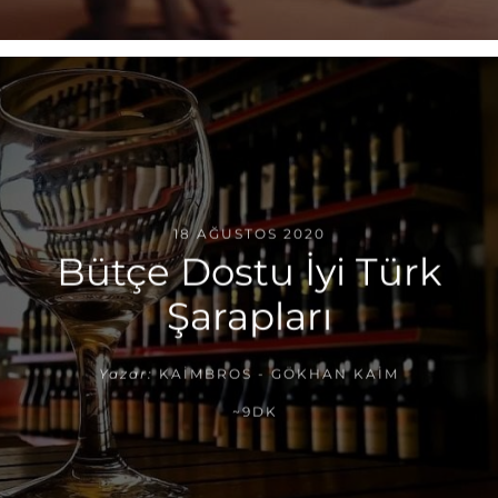
18 AĞUSTOS 2020
Bütçe Dostu İyi Türk
Şarapları
Yazar:
KAIMBROS - GÖKHAN KAIM
~9DK