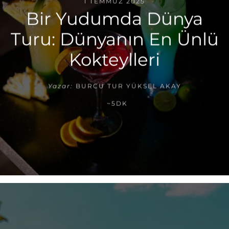
1 TEMMUZ 2025
Bir Yudumda Dünya
Turu: Dünyanın En Ünlü
Kokteylleri
Yazar:
BURCU TUR YÜKSEL AKAY
~5DK