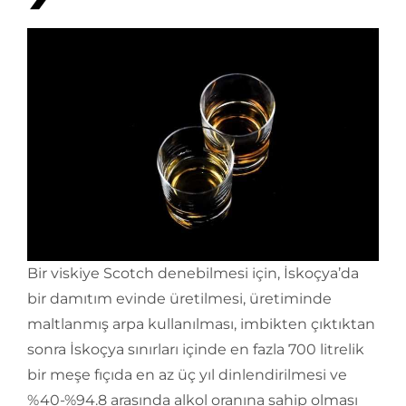
Bir viskiye Scotch denebilmesi için, İskoçya’da
bir damıtım evinde üretilmesi, üretiminde
maltlanmış arpa kullanılması, imbikten çıktıktan
sonra İskoçya sınırları içinde en fazla 700 litrelik
bir meşe fıçıda en az üç yıl dinlendirilmesi ve
%40-%94.8 arasında alkol oranına sahip olması