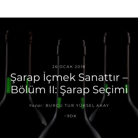
26 OCAK 2018
Şarap İçmek Sanattır –
Bölüm II: Şarap Seçimi
Yazar:
BURCU TUR YÜKSEL AKAY
~9DK