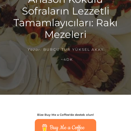
Sofraların Lezzetli
Tamamlayıcıları: Rakı
Mezeleri
Yazar:
BURCU TUR YÜKSEL AKAY
~4DK
Bize Buy Me a Coffee'de destek olun!
Buy Me a Coffee