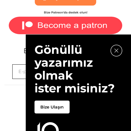
Bize Patreon'da destek olun!
Gönüllü
E-bültenimize kaydolun.
yazarımız
olmak
ister misiniz?
2026 © 10Layn
Bize Ulaşın
Hakkımızda
İletişim