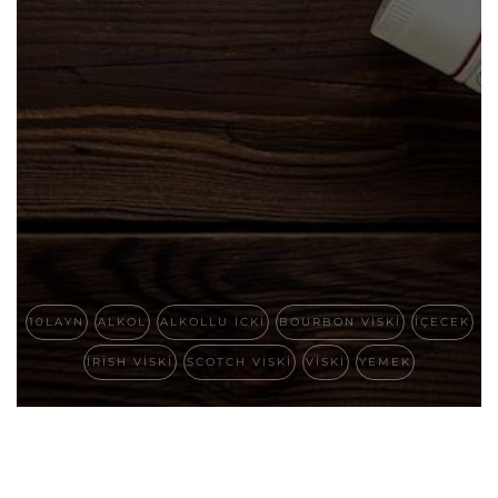
10LAYN
ALKOL
ALKOLLU ICKI
BOURBON VISKI
IÇECEK
IRISH VISKI
SCOTCH VISKI
VISKI
YEMEK