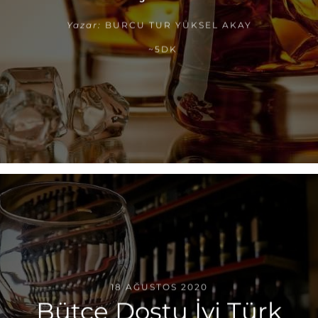
Yazar:
BURCU TUR YÜKSEL AKAY
~5DK
18 AĞUSTOS 2020
Bütçe Dostu İyi Türk