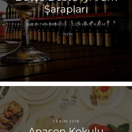
Şarapları
Yazar:
KAIMBROS - GÖKHAN KAIM
~9DK
1 EKIM 2018
Anason Kokulu