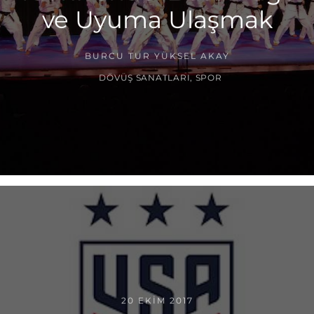
ve Uyuma Ulaşmak
BURCU TUR YÜKSEL AKAY
DÖVÜŞ SANATLARI
,
SPOR
20 EKIM 2017