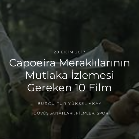
20 EKIM 2017
Capoeira Meraklılarının
Mutlaka İzlemesi
Gereken 10 Film
BURCU TUR YÜKSEL AKAY
DÖVÜŞ SANATLARI
,
FILMLER
,
SPOR