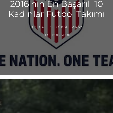
2016’nın En Başarılı 10
Kadınlar Futbol Takımı
BURCU TUR YÜKSEL AKAY
FUTBOL
,
SPOR