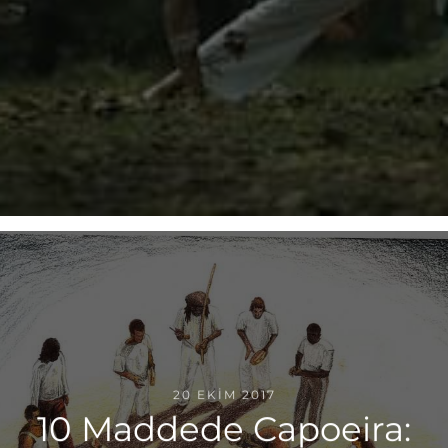
20 EKIM 2017
10 Maddede Capoeira: