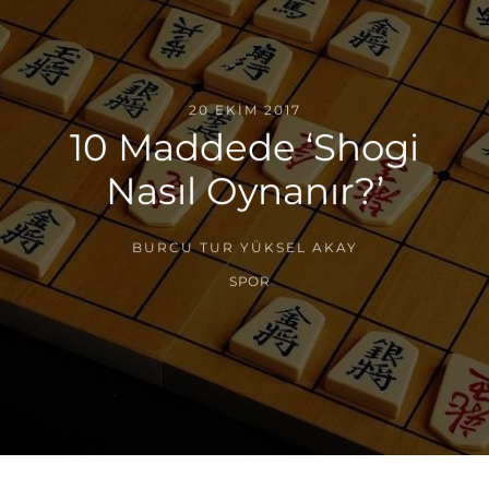
20 EKIM 2017
10 Maddede ‘Shogi
Nasıl Oynanır?’
BURCU TUR YÜKSEL AKAY
SPOR