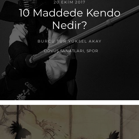
20 EKIM 2017
10 Maddede Kendo
Nedir?
BURCU TUR YÜKSEL AKAY
DÖVÜŞ SANATLARI
,
SPOR