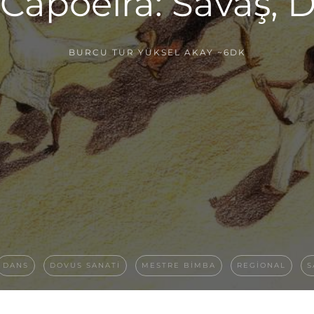
apoeira: Savaş, 
BURCU TUR YÜKSEL AKAY
~6DK
DANS
DOVUS SANATI
MESTRE BIMBA
REGIONAL
S