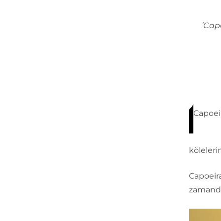
‘Cap
Capoeir
köleleri
Capoeira
zamanda 