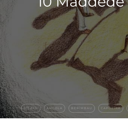
10 Maddede C
10LAYN
ANGOLA
BERIMBAU
CAPOEIRA