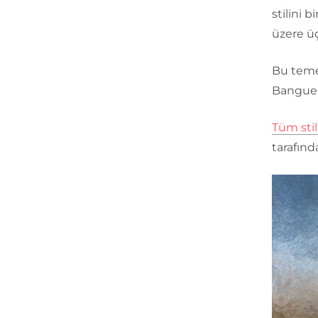
stilini 
üzere üç 
Bu temel
Banguel
Tüm stil
tarafın