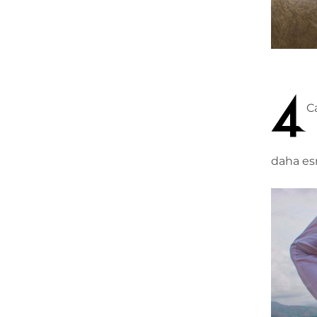
C
daha esn