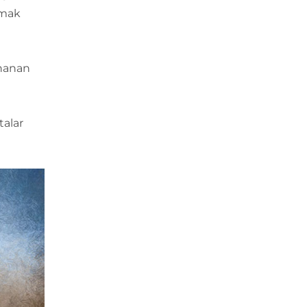
lmak
ynanan
talar