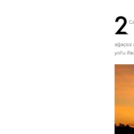
Ca
ağaçsız 
yol’u if