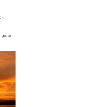
ük
ğe giden