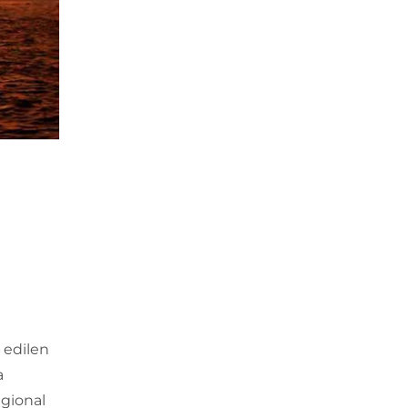
 edilen
a
gional