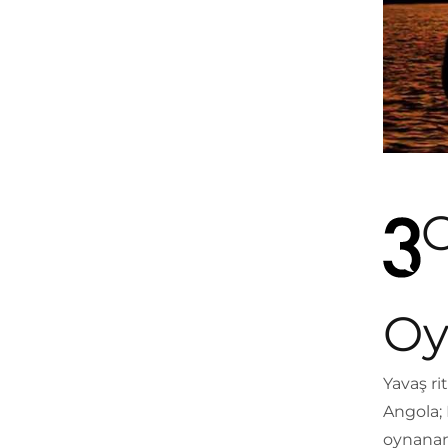
C
Oy
Yavaş ri
Angola; 
oynanan