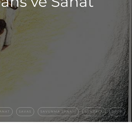
Dans ve Sanat
ANAT
SAVAS
SAVUNMA SANATI
SENZALA
SPOR