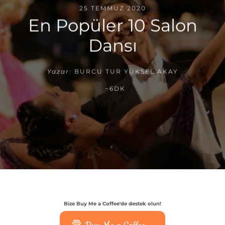
25 TEMMUZ 2020
En Popüler 10 Salon
Dansı
Yazar:
BURCU TUR YÜKSEL AKAY
~6DK
Bize Buy Me a Coffee'de destek olun!