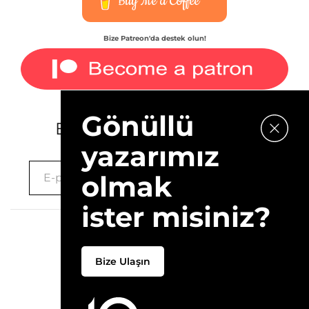
Buy Me a Coffee
Bize Patreon'da destek olun!
Gönüllü
E-bültenimize kaydolun.
yazarımız
olmak
ister misiniz?
2026 © 10Layn
Bize Ulaşın
Hakkımızda
İletişim