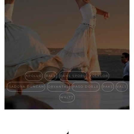
APOLLO
BALE
DANS SPORU
FOLKLOR
ISADORA DUNCAN
ORYANTAL
PASO DOBLE
RAKS
VALS
WALTZ