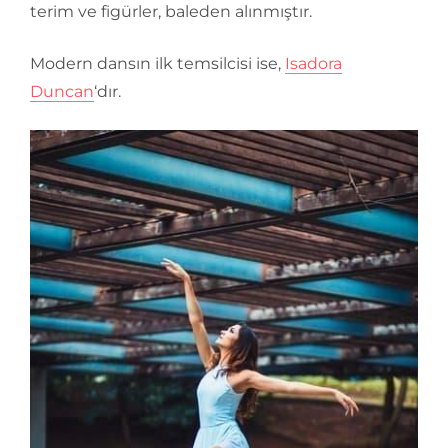
terim ve figürler, baleden alınmıştır.
Modern dansın ilk temsilcisi ise,
Isadora
Duncan
‘dır.