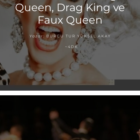
Queen, Drag King ve
Faux Queen
Yazar:
BURCU TUR YÜKSEL AKAY
~4DK