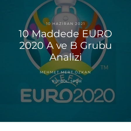
10 HAZIRAN 2021
10 Maddede EURO
2020 A ve B Grubu
Analizi
MEHMET MERT ÖZKAN
FUTBOL
,
SPOR