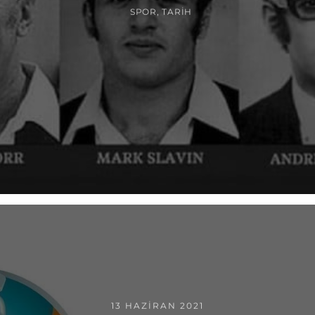
SPOR
,
TARIH
13 HAZIRAN 2021