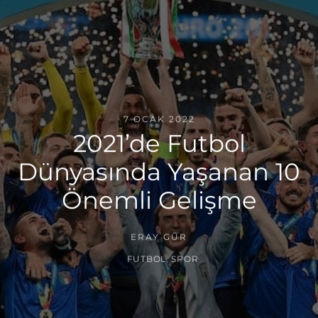
7 OCAK 2022
2021’de Futbol
Dünyasında Yaşanan 10
Önemli Gelişme
ERAY GÜR
FUTBOL
,
SPOR