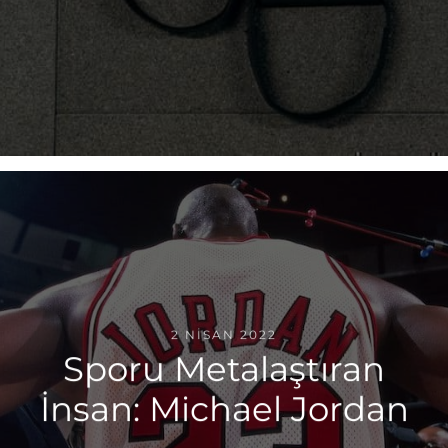
2 NISAN 2022
Sporu Metalaştıran
İnsan: Michael Jordan