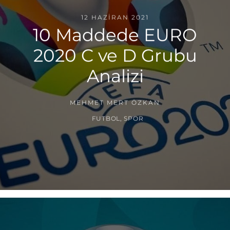
12 HAZIRAN 2021
10 Maddede EURO
2020 C ve D Grubu
Analizi
MEHMET MERT ÖZKAN
FUTBOL
,
SPOR