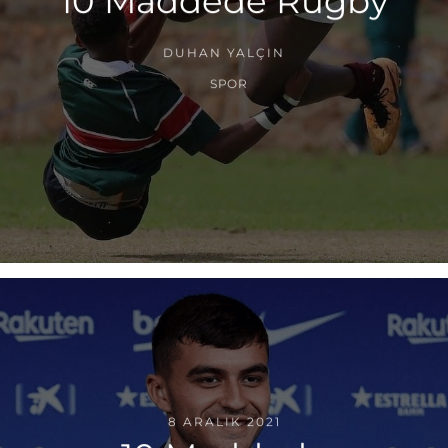
10 Maddede Rugby
DUHAN YALÇIN
SPOR
8 ARALIK 2021