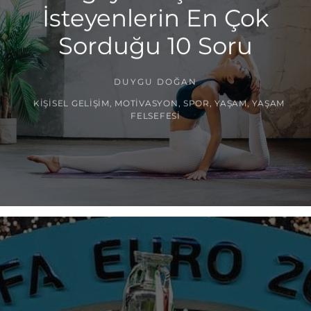
İsteyenlerin En Çok
Sorduğu 10 Soru
DUYGU DOĞAN
KIŞISEL GELIŞIM
,
MOTIVASYON
,
SPOR
,
YAŞAM
,
YAŞAM
FELSEFESI