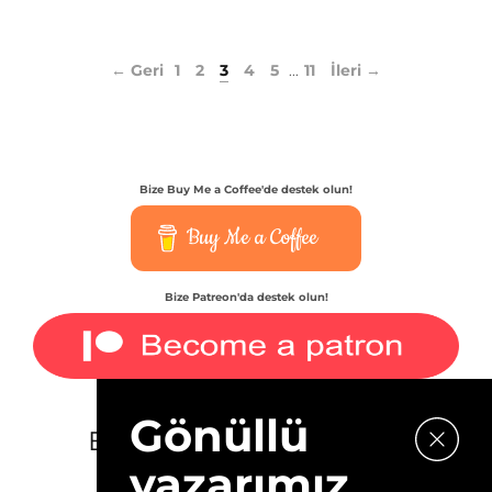
← Geri
1
2
3
4
5
11
İleri →
...
Bize Buy Me a Coffee'de destek olun!
Buy Me a Coffee
Bize Patreon'da destek olun!
Gönüllü
E-bültenimize kaydolun.
yazarımız