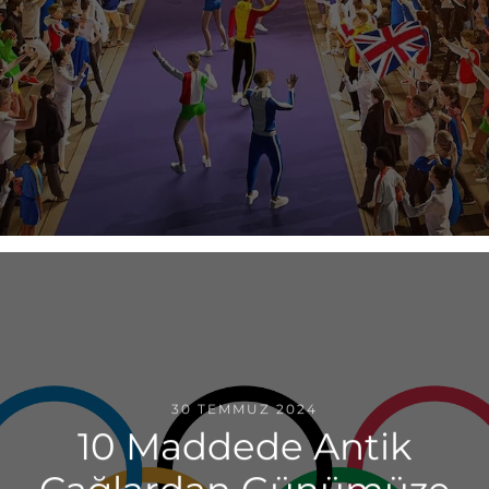
30 TEMMUZ 2024
10 Maddede Antik