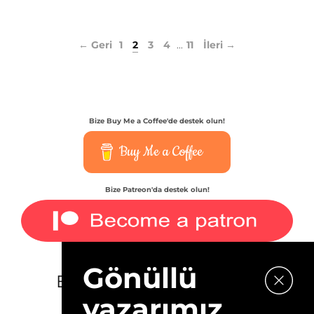
← Geri
1
2
3
4
11
İleri →
...
Bize Buy Me a Coffee'de destek olun!
Buy Me a Coffee
Bize Patreon'da destek olun!
Gönüllü
E-bültenimize kaydolun.
yazarımız