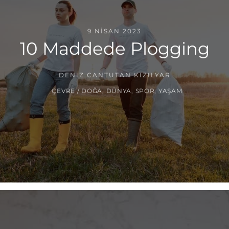
9 NISAN 2023
10 Maddede Plogging
DENIZ CANTUTAN KIZILYAR
ÇEVRE / DOĞA
,
DÜNYA
,
SPOR
,
YAŞAM