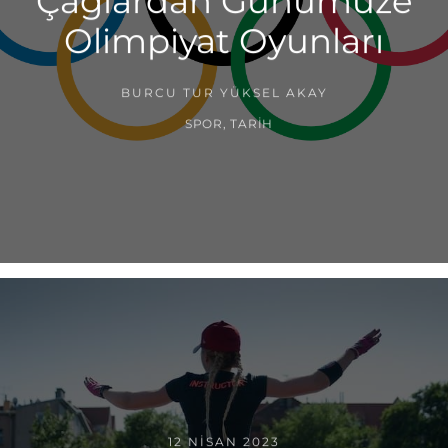
Çağlardan Günümüze
Olimpiyat Oyunları
BURCU TUR YÜKSEL AKAY
SPOR
,
TARIH
12 NISAN 2023