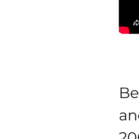
Be
an
20