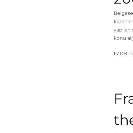
Belgesel
kazanan
yapılan
konu alı
IMDB Pu
Fr
th