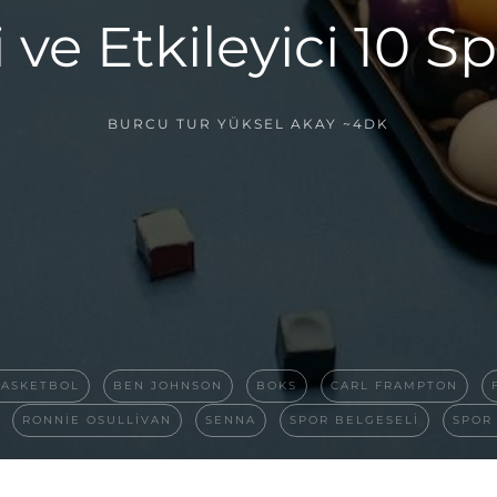
 ve Etkileyici 10 S
BURCU TUR YÜKSEL AKAY
~4DK
ASKETBOL
BEN JOHNSON
BOKS
CARL FRAMPTON
RONNIE OSULLIVAN
SENNA
SPOR BELGESELI
SPOR