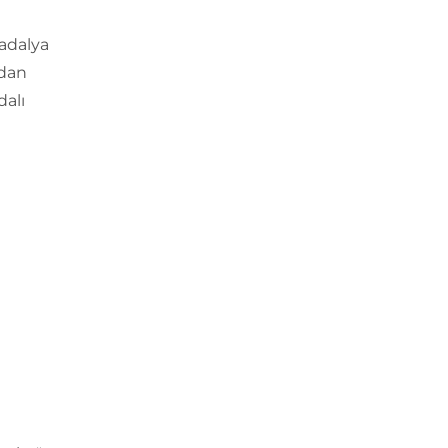
madalya
ndan
dalı