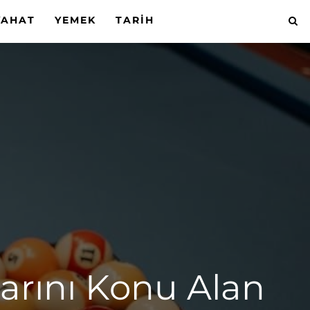
YAHAT
YEMEK
TARIH
larını Konu Alan