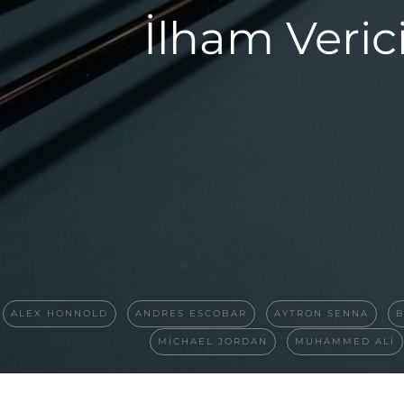
İlham Verici
ALEX HONNOLD
ANDRES ESCOBAR
AYTRON SENNA
B
MICHAEL JORDAN
MUHAMMED ALI