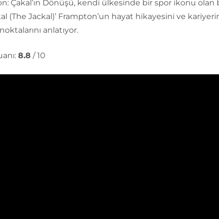
n: Çakal’ın Dönüşü, kendi ülkesinde bir spor ikonu olan
kal (The Jackal)’ Frampton’un hayat hikayesini ve kariyer
ktalarını anlatıyor.
anı:
8.8
/ 10