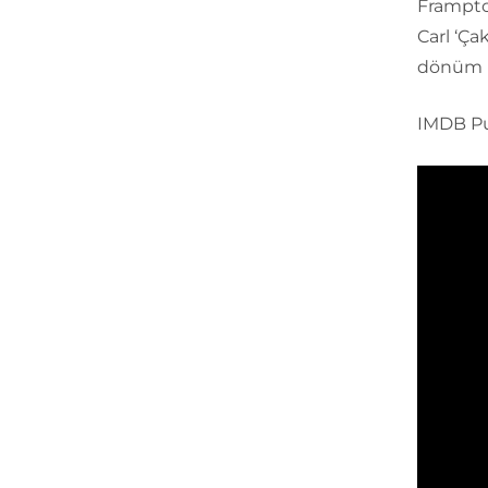
Frampto
Carl ‘Ça
dönüm no
IMDB Pu