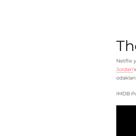
Th
Netflix 
Jordan
’
odaklanı
IMDB Pu