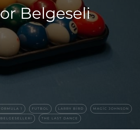
por Belgeseli
FORMULA 1
FUTBOL
LARRY BIRD
MAGIC JOHNSON
 BELGESELLERI
THE LAST DANCE