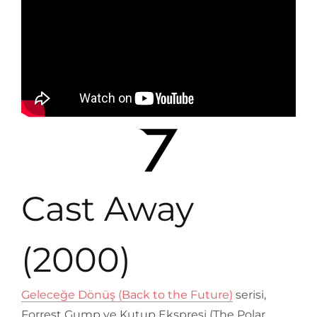
Cast Away
(2000)
Geleceğe Dönüş (Back to the Future)
serisi,
Forrest Gump ve Kutup Ekspresi (The Polar