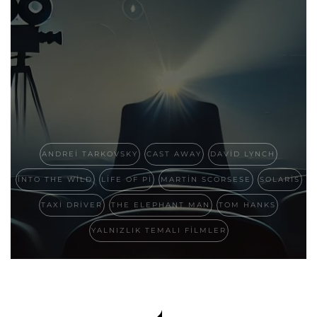
ANDREI TARKOVSKY
CAST AWAY
DAVID LYNCH
INTO THE WILD
LIFE OF PI
MARTIN SCORSESE
SOLARIS
TAXI DRIVER
THE ELEPHANT MAN
TOM HANKS
YALNIZLIK TEMALI FILMLER