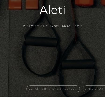
Aleti
BURCU TUR YÜKSEL AKAY
~3DK
EV IÇIN EN IYI SPOR ALETLERI
EVDE SPOR 