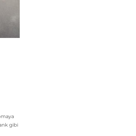
apmaya
ank gibi