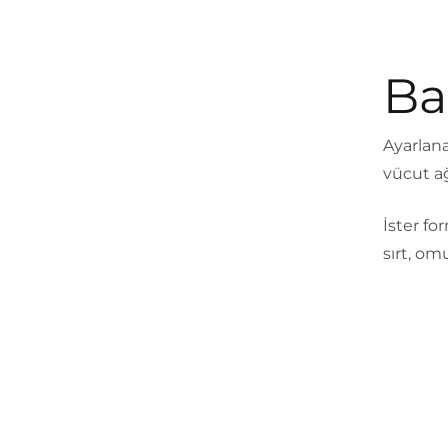
Ba
Ayarlana
vücut ağ
İster fo
sırt, omu