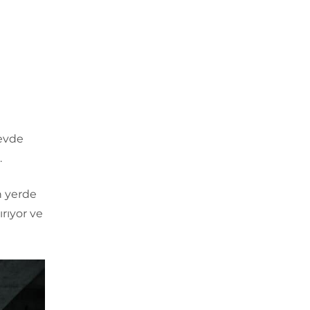
 evde
.
n yerde
rıyor ve