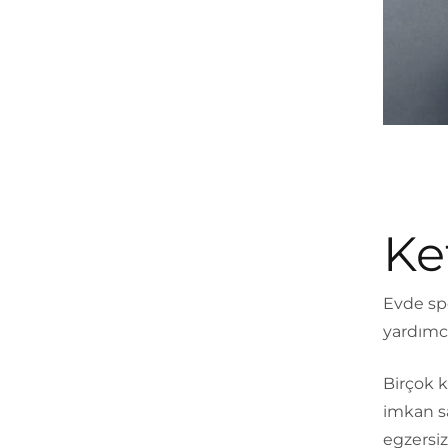
Ke
Evde spo
yardımcı
Birçok 
imkan sa
egzersizl