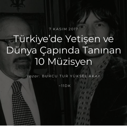
7 KASIM 2017
Türkiye’de Yetişen ve
Dünya Çapında Tanınan
10 Müzisyen
Yazar:
BURCU TUR YÜKSEL AKAY
~11DK