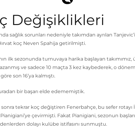
ç Değişiklikleri
ında sağlık sorunları nedeniyle takımdan ayrılan Tanjevic’
Hırvat koç Neven Spahija getirilmişti.
nın ilk sezonunda turnuvaya harika başlayan takımımız, 
azanmış ve sadece 10 maçta 3 kez kaybederek, o dönem
 göre son 16’ya kalmıştı.
uradan bir başarı elde edememiştik.
 sonra tekrar koç değiştiren Fenerbahçe, bu sefer rotayı İ
ianigiani’ye çevirmişti. Fakat Pianigiani, sezonun başlar
edenlerden dolayı kulübe istifasını sunmuştu.