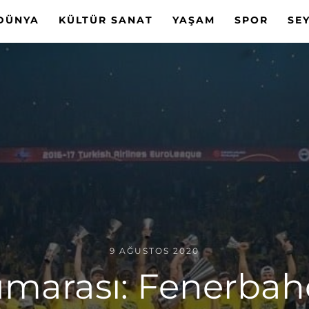
DÜNYA
KÜLTÜR SANAT
YAŞAM
SPOR
SE
9 AĞUSTOS 2020
umarası: Fenerba