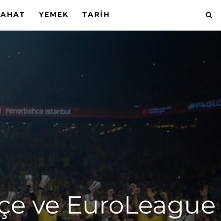
YAHAT
YEMEK
TARIH
hçe ve EuroLeague