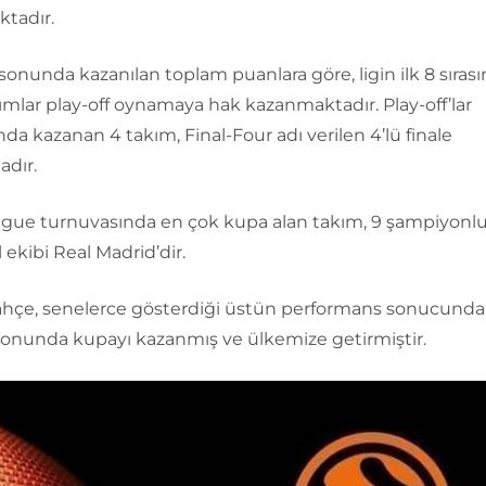
tadır.
onunda kazanılan toplam puanlara göre, ligin ilk 8 sırası
ımlar play-off oynamaya hak kazanmaktadır. Play-off’lar
a kazanan 4 takım, Final-Four adı verilen 4’lü finale
adır.
gue turnuvasında en çok kupa alan takım, 9 şampiyonlu
 ekibi Real Madrid’dir.
hçe, senelerce gösterdiği üstün performans sonucunda,
zonunda kupayı kazanmış ve ülkemize getirmiştir.