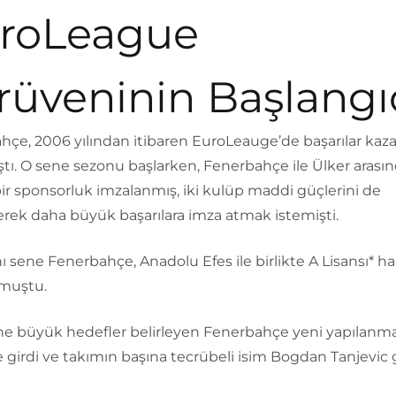
roLeague
rüveninin Başlangı
hçe, 2006 yılından itibaren EuroLeauge’de başarılar ka
tı. O sene sezonu başlarken, Fenerbahçe ile Ülker arası
r sponsorluk imzalanmış, iki kulüp maddi güçlerini de
rerek daha büyük başarılara imza atmak istemişti.
ı sene Fenerbahçe, Anadolu Efes ile birlikte A Lisansı* h
lmuştu.
ne büyük hedefler belirleyen Fenerbahçe yeni yapılanm
 girdi ve takımın başına tecrübeli isim Bogdan Tanjevic ge