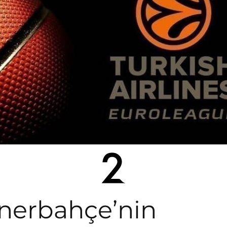
nerbahçe’nin