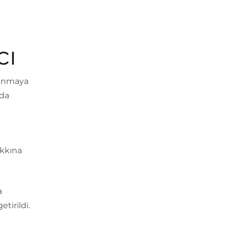
cı
zanmaya
nda
akkına
a
tirildi.