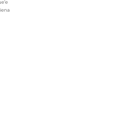
ue’e
Siena