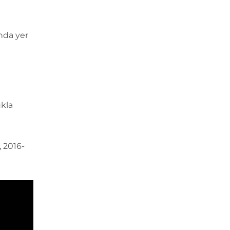
nda yer
kla
 2016-