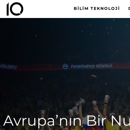
BILIM TEKNOLOJI
Avrupa’nın Bir N