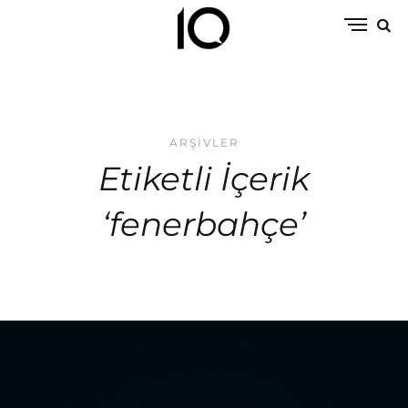
ARŞIVLER
Etiketli İçerik
‘fenerbahçe’