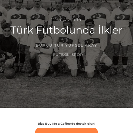
11 OCAK 2018
Türk Futbolunda İlkler
BURCU TUR YÜKSEL AKAY
FUTBOL
,
SPOR
Bize Buy Me a Coffee'de destek olun!