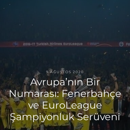
9 AĞUSTOS 2020
Avrupa’nın Bir
Numarası: Fenerbahçe
ve EuroLeague
Şampiyonluk Serüveni