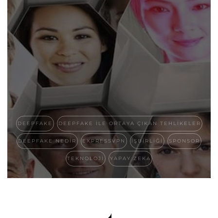
DEEPFAKE
DEEPFAKE ILE ORTAYA ÇIKAN TEHLIKELER
DEEPFAKE NEDIR
EXPRESSVPN
IŞBIRLIĞI
SPONSOR
TEKNOLOJI
YAPAY ZEKA