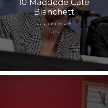
10 Maddede Cate
Blanchett
Yazar:
HEDIYE AVCI
~5DK