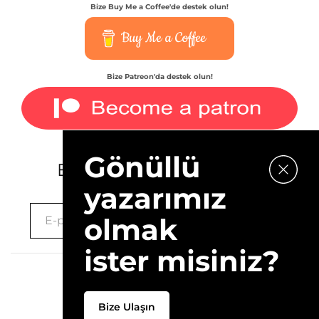
Bize Buy Me a Coffee'de destek olun!
Buy Me a Coffee
Bize Patreon'da destek olun!
Gönüllü
E-bültenimize kaydolun.
yazarımız
olmak
ister misiniz?
2026 © 10Layn
Bize Ulaşın
Hakkımızda
İletişim