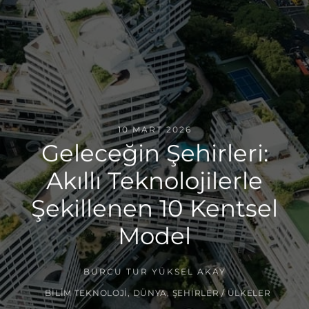
10 MART 2026
Geleceğin Şehirleri:
Akıllı Teknolojilerle
Şekillenen 10 Kentsel
Model
BURCU TUR YÜKSEL AKAY
BILIM TEKNOLOJI
,
DÜNYA
,
ŞEHIRLER / ÜLKELER