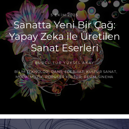
5 EKIM 2025
Sanatta Yeni Bir Çağ:
Yapay Zeka ile Üretilen
Sanat Eserleri
BURCU TUR YÜKSEL AKAY
BILIM TEKNOLOJI
,
DANS
,
EDEBIYAT
,
KÜLTÜR SANAT
,
MODA
,
MÜZIK
,
POPÜLER KÜLTÜR
,
RESIM
,
SINEMA