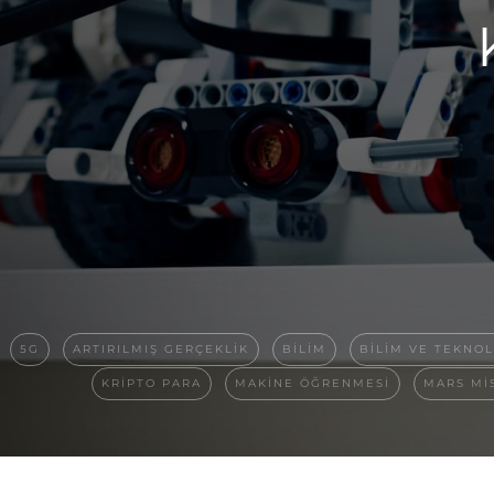
5G
ARTIRILMIŞ GERÇEKLIK
BILIM
BILIM VE TEKNOL
KRIPTO PARA
MAKINE ÖĞRENMESI
MARS MI