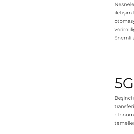
Nesneler
iletişim
otomasy
verimlil
önemli a
5G
Beşinci 
transfer
otonom a
temeller