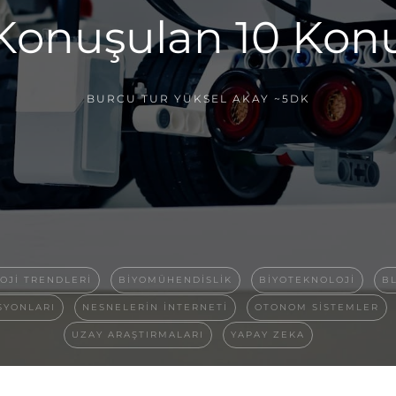
Konuşulan 10 Kon
BURCU TUR YÜKSEL AKAY
~5DK
OJI TRENDLERI
BIYOMÜHENDISLIK
BIYOTEKNOLOJI
BL
SYONLARI
NESNELERIN INTERNETI
OTONOM SISTEMLER
UZAY ARAŞTIRMALARI
YAPAY ZEKA