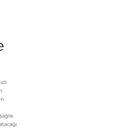
e
zlı
an
en
sağlık
atacağı