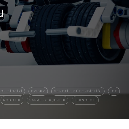
u
OK ZINCIRI
CRISPR
GENETIK MÜHENDISLIĞI
IOT
ROBOTIK
SANAL GERÇEKLIK
TEKNOLOJI