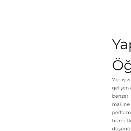
Ya
Öğ
Yapay z
gelişen 
benzeri
makine 
performa
hizmetl
düşünül