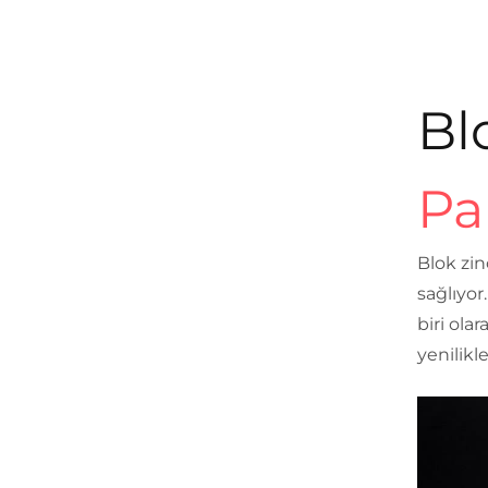
Bl
Pa
Blok zin
sağlıyor
biri ola
yenilikl