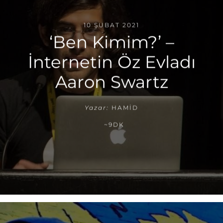
10 ŞUBAT 2021
‘Ben Kimim?’ –
İnternetin Öz Evladı
Aaron Swartz
Yazar:
HAMID
~9DK