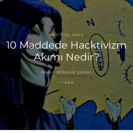
25 EYLÜL 2024
10 Maddede Hacktivizm
Akımı Nedir?
Yazar:
SERKAN ŞANAL
~4DK