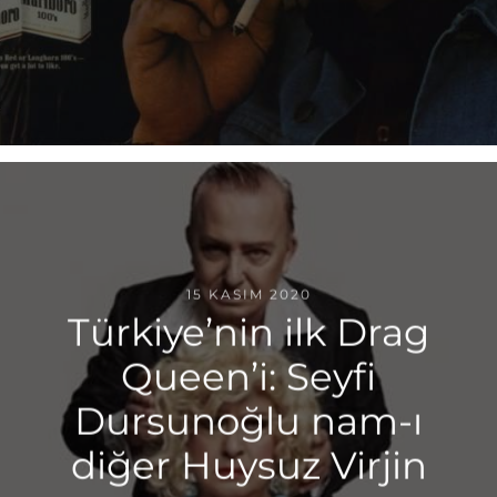
15 KASIM 2020
Türkiye’nin ilk Drag
Queen’i: Seyfi
Dursunoğlu nam-ı
diğer Huysuz Virjin