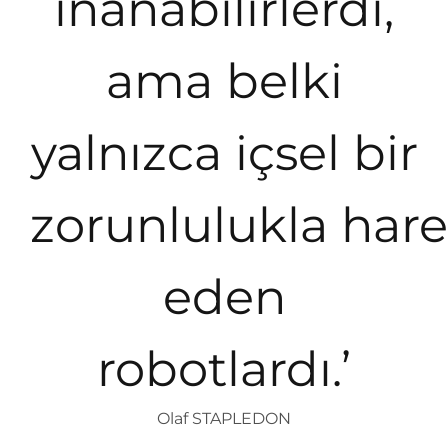
inanabilirlerdi,
ama belki
yalnızca içsel bir
zorunlulukla har
eden
robotlardı.’
Olaf STAPLEDON