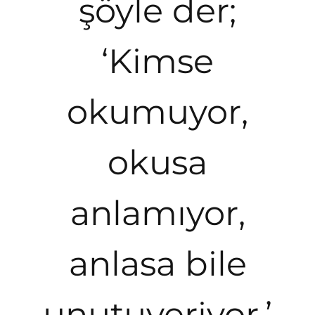
şöyle der;
‘Kimse
okumuyor,
okusa
anlamıyor,
anlasa bile
unutuveriyor.’