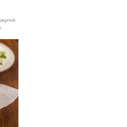
peynirli
.