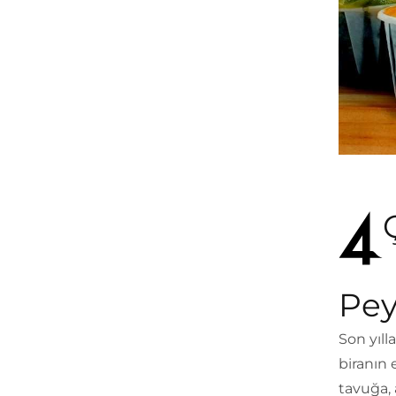
Pey
Son yıll
biranın 
tavuğa, 