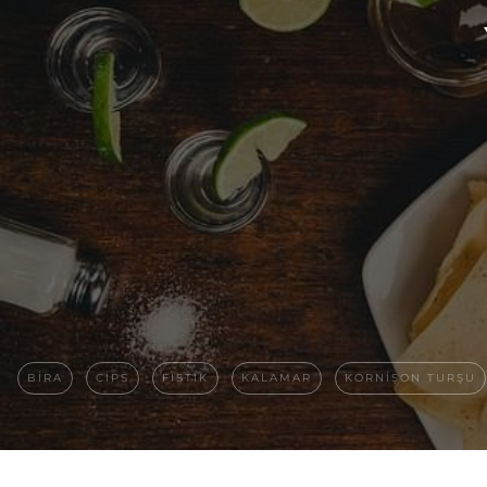
BIRA
CIPS
FISTIK
KALAMAR
KORNIŞON TURŞU