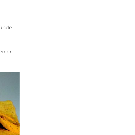
a
sünde
enler