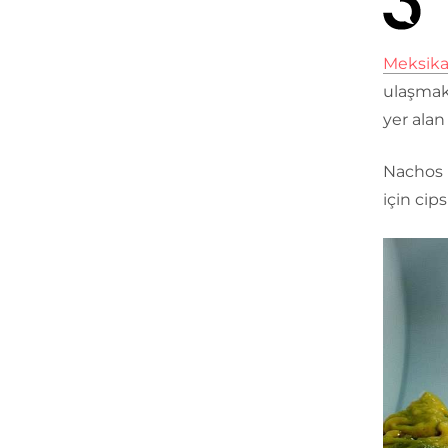
Meksika
ulaşmak,
yer alan
Nachos b
için cip