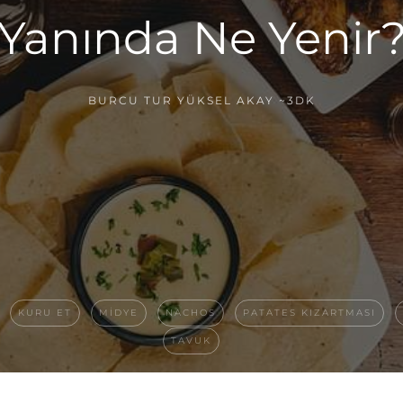
Yanında Ne Yenir
BURCU TUR YÜKSEL AKAY
~3DK
KURU ET
MIDYE
NACHOS
PATATES KIZARTMASI
TAVUK