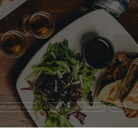
?
PATLAMIŞ MISIR
PEYNIR
SOĞAN HALKASI
SOSIS