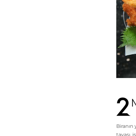
Biranın 
tavası, 