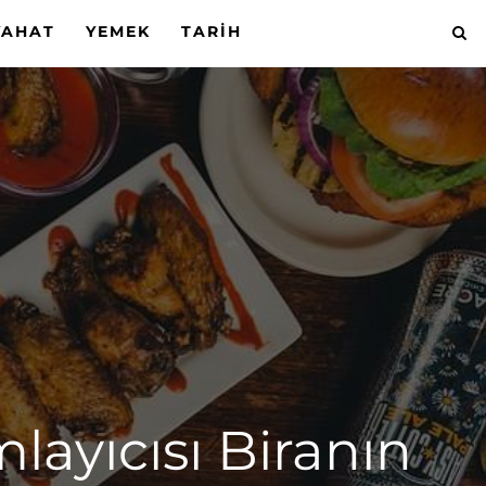
YAHAT
YEMEK
TARIH
ayıcısı Biranın