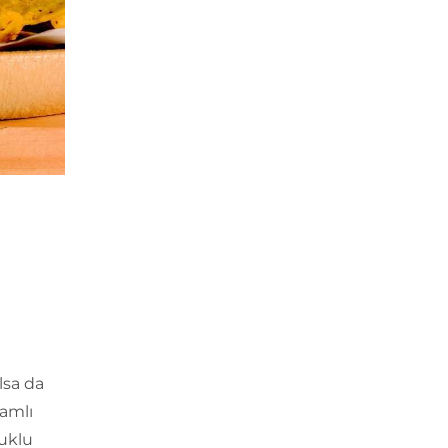
lsa da
samlı
vuklu