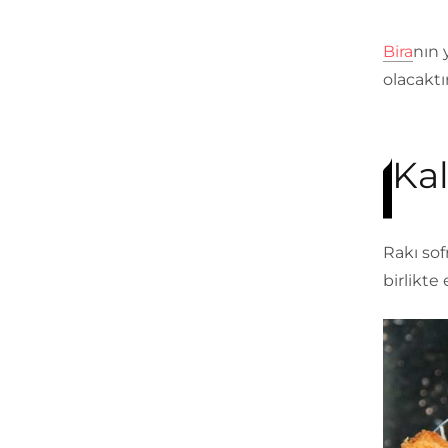
Bira
nın 
olacaktı
Ka
Rakı sof
birlikte 