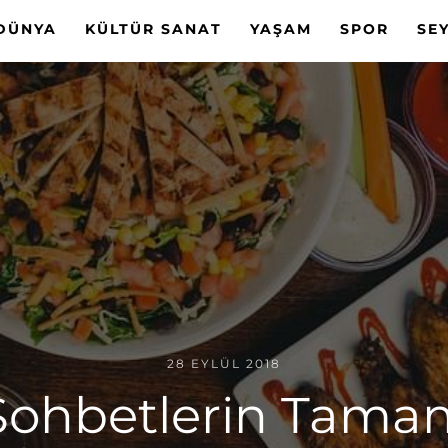
DÜNYA
KÜLTÜR SANAT
YAŞAM
SPOR
SE
28 EYLÜL 2018
Sohbetlerin Tamaml