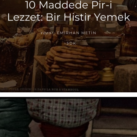
10 Maddede Pir-i
Lezzet: Bir Histir Yemek
Yazar:
EMIRHAN METIN
~5DK