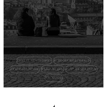
ERNEST HEMINGWAY
F. SCOTT FITZGERALD
GERTRUDE STEIN
KAYIP KUŞAK
LOST GENERATION
T.S. ELIOT