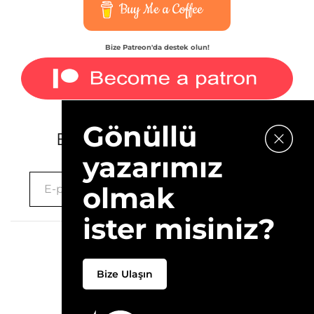
Buy Me a Coffee
Bize Patreon'da destek olun!
Gönüllü
E-bültenimize kaydolun.
yazarımız
olmak
ister misiniz?
2026 © 10Layn
Bize Ulaşın
Hakkımızda
İletişim