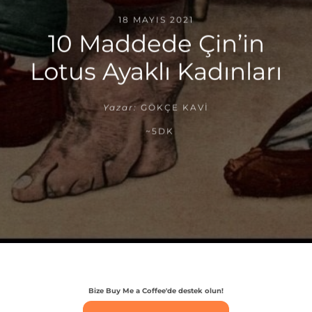
18 MAYIS 2021
10 Maddede Çin’in
Lotus Ayaklı Kadınları
Yazar:
GÖKÇE KAVI
~5DK
Bize Buy Me a Coffee'de destek olun!