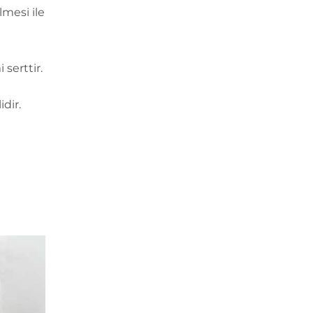
lmesi ile
 serttir.
dir.