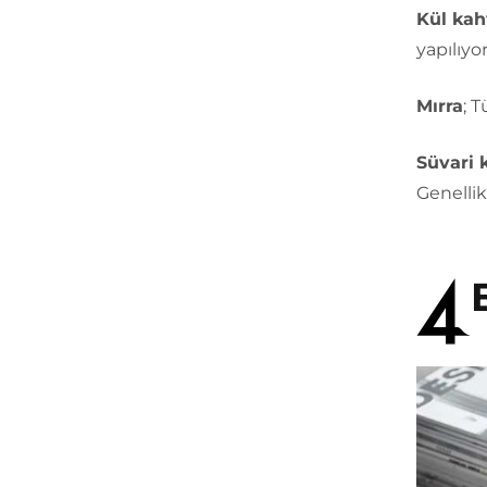
Kül kah
yapılıyor
Mırra
; T
Süvari 
Genellik