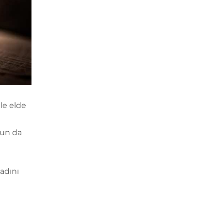
le elde
nun da
adını