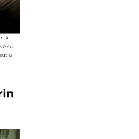
erek
 ve su
 sütlü
rin