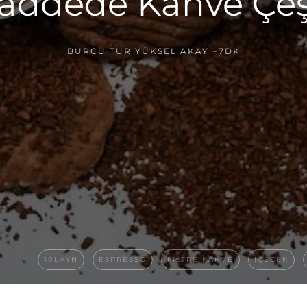
addede Kahve Çeşi
BURCU TUR YÜKSEL AKAY
~7DK
10LAYN
ESPRESSO
FILTRE KAHVE
IÇECEK