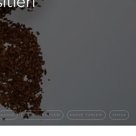
tleri
KAHVE
KAHVE CESITLERI
KAHVE TURLERI
YEMEK