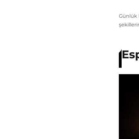
Günlük 
şekiller
Es