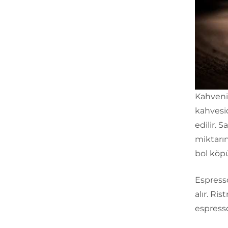
Kahvenin
kahvesid
edilir. 
miktarın
bol köpü
Espresso
alır. Ri
espresso