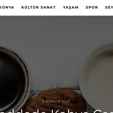
DÜNYA
KÜLTÜR SANAT
YAŞAM
SPOR
SE
7 ARALIK 2017