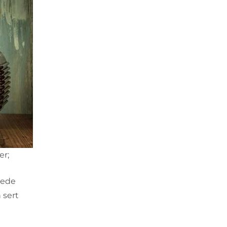
er;
vede
 sert