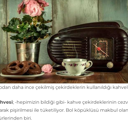
dan daha ince çekilmiş çekirdeklerin kullanıldığı kahvel
hvesi
; -hepimizin bildiği gibi- kahve çekirdeklerinin cez
arak pişirilmesi ile tüketiliyor. Bol köpüklüsü makbul olan
rlerinden biri.