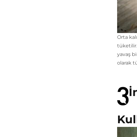
Orta ka
tüketili
yavaş bi
olarak tü
İ
Kul