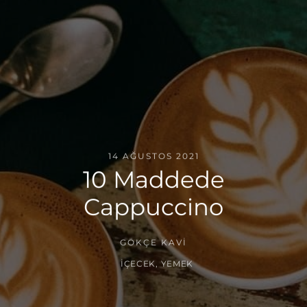
14 AĞUSTOS 2021
10 Maddede
Cappuccino
GÖKÇE KAVI
İÇECEK
,
YEMEK