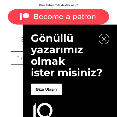
Bize Patreon'da destek olun!
Gönüllü
E-bültenimize kaydolun.
yazarımız
olmak
ister misiniz?
2026 © 10Layn
Bize Ulaşın
Hakkımızda
İletişim