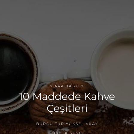
7 ARALIK 2017
10 Maddede Kahve
Çeşitleri
BURCU TUR YÜKSEL AKAY
İÇECEK
,
YEMEK