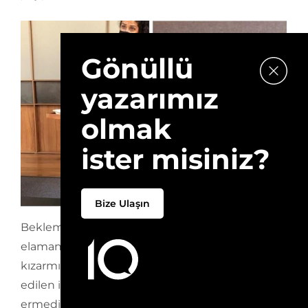
Gönüllü
yazarımız
olmak
ister misiniz?
Bize Ulaşın
Bekleme alanında sizi karşılayan servis
elamanları minik Balkabaklı Buñuelo (Bir nevi
kızarmış pişi) ve Kahve Çiçeği İnfüzyonu ile elde
edilen içeceği servis ederek bu işin burada sona
ermediğini net olarak hissettiriyorlar. Hesabınız,