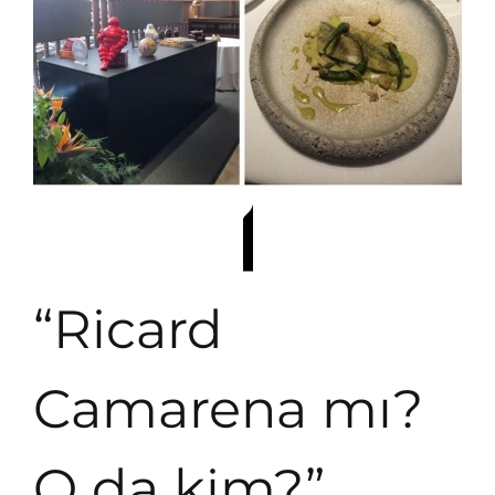
“Ricard
Camarena mı?
O da kim?”