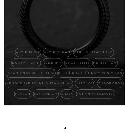
ANTIK MISIR
ANTIK YUNAN
CARL GUSTAV JUNG
DÜNYA YILANI
EJDERHA
GNOSTISIZM
HERMETIZM
İSKANDINAV MITOLOJISI
KENDI KUYRUĞUNU YIYEN YILAN
KENDI KUYRUĞUNU YUTAN YILAN
MITOLOJI
OUROBOROS
PLATON
SEMBOLIZM
SIMYA
YUNAN MITOLOJISI