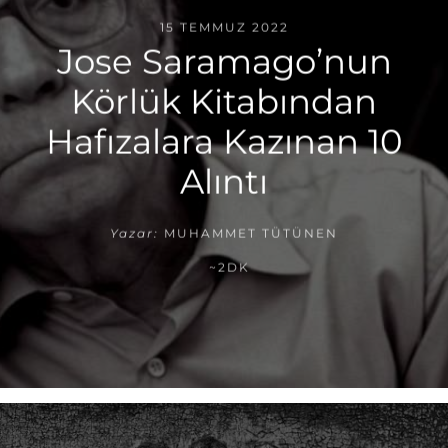
15 TEMMUZ 2022
Jose Saramago’nun
Körlük Kitabından
Hafızalara Kazınan 10
Alıntı
Yazar:
MUHAMMET TÜTÜNEN
~2DK