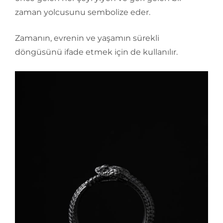
zaman yolcusunu sembolize eder.
Zamanın, evrenin ve yaşamın sürekli
döngüsünü ifade etmek için de kullanılır.