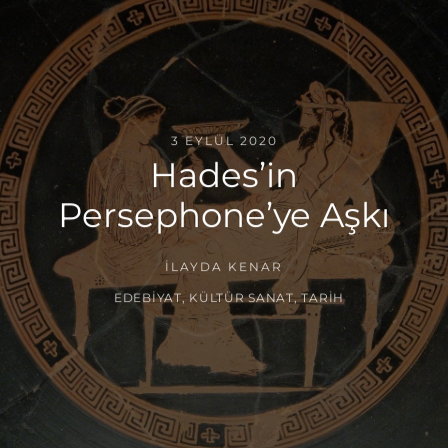
3 EYLÜL 2020
Hades’in
Persephone’ye Aşkı
İLAYDA KENAR
EDEBIYAT
,
KÜLTÜR SANAT
,
TARIH