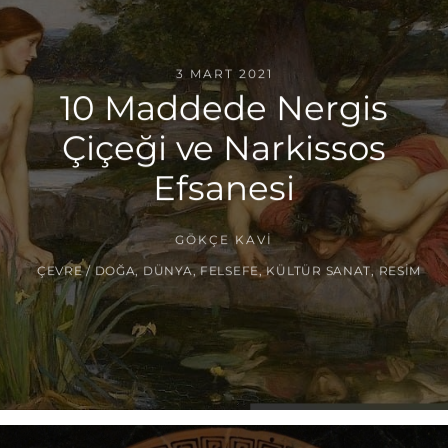
3 MART 2021
10 Maddede Nergis
Çiçeği ve Narkissos
Efsanesi
GÖKÇE KAVI
ÇEVRE / DOĞA
,
DÜNYA
,
FELSEFE
,
KÜLTÜR SANAT
,
RESIM