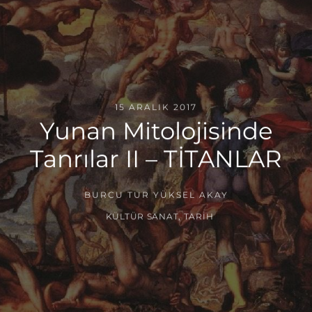
15 ARALIK 2017
Yunan Mitolojisinde
Tanrılar II – TİTANLAR
BURCU TUR YÜKSEL AKAY
KÜLTÜR SANAT
,
TARIH