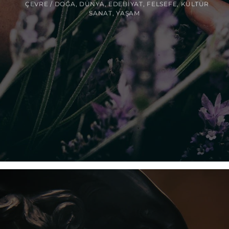
ÇEVRE / DOĞA
,
DÜNYA
,
EDEBIYAT
,
FELSEFE
,
KÜLTÜR
SANAT
,
YAŞAM