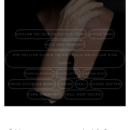
AŞIKLAR DELIDIR YA DA YAZI TURA
AYFER TUNÇ
AZIZ BEY HADISESI
BIR DELILER EVININ YALAN YANLIŞ ANLATILAN KISA
TARIHI
DÜNYA AĞRISI
EVVELOTEL
KAPAK KIZI
ÖMÜR DIYORLAR BUNA
OSMAN
SAKLI
SUZAN DEFTER
TÜRK EDEBIYATI
YEŞIL PERI GECESI