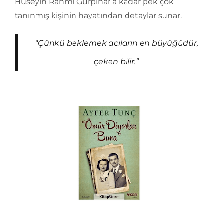
Hüseyin Rahmi Gürpınar’a kadar pek çok
tanınmış kişinin hayatından detaylar sunar.
“Çünkü beklemek acıların en büyüğüdür,
çeken bilir.”