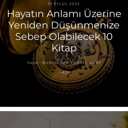
17 EYLÜL 2022
Hayatın Anlamı Üzerine
Yeniden Düşünmenize
Sebep Olabilecek 10
Kitap
Yazar:
BURCU TUR YÜKSEL AKAY
~8DK