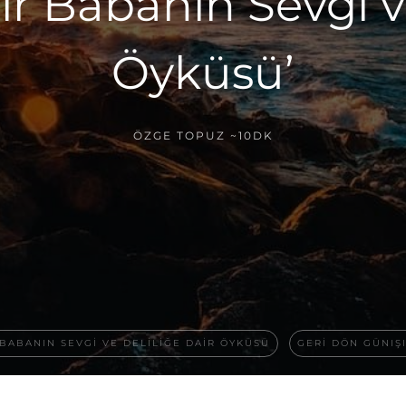
ir Babanın Sevgi ve
Öyküsü’
ÖZGE TOPUZ
~10DK
 BABANIN SEVGI VE DELILIĞE DAIR ÖYKÜSÜ
GERI DÖN GÜNIŞ