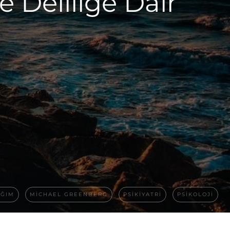
 Deliliğe Dair
IĞIM
MICHAEL GREENBERG
PSIKIYATRI
PSIKOLOJI