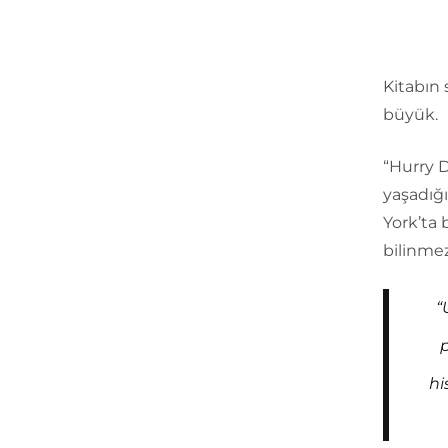
Kitabın 
büyük.
“Hurry 
yaşadığ
York’ta 
bilinmezl
“
hi