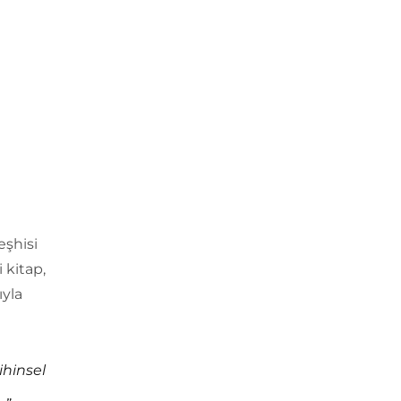
eşhisi
 kitap,
ıyla
ihinsel