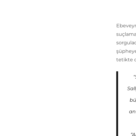
Ebeveyn 
suçlama
sorgulad
şüpheye
tetikte
‘
Sal
bü
an
“A