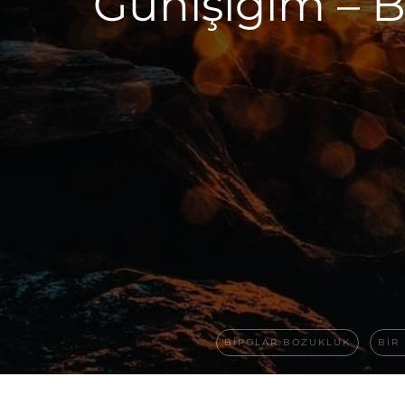
Günışığım – B
BIPOLAR BOZUKLUK
BIR