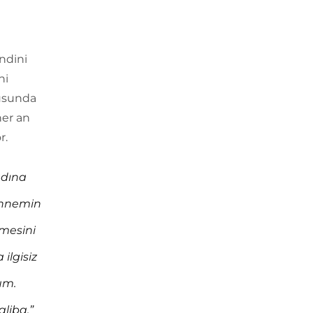
endini
ni
nusunda
her an
r.
adına
hennemin
emesini
ilgisiz
um.
liba.”