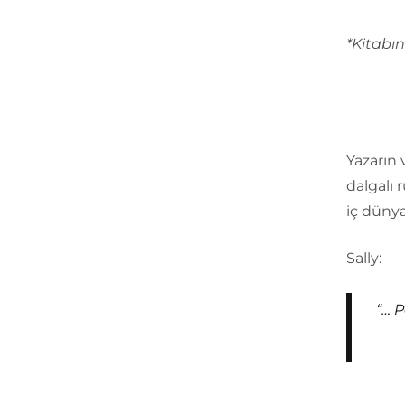
*Kitabın 
Yazarın
dalgalı 
iç dünya
Sally:
“… 