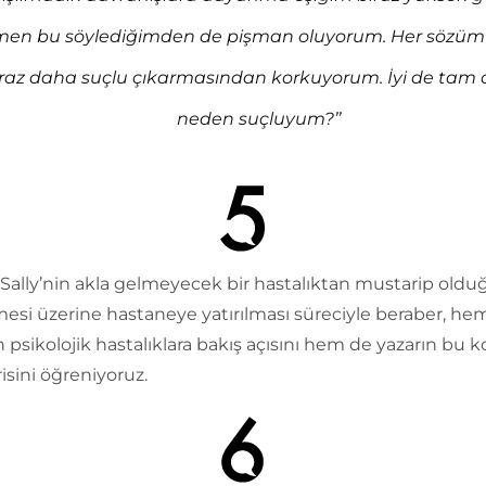
en bu söylediğimden de pişman oluyorum. Her sözüm
iraz daha suçlu çıkarmasından korkuyorum. İyi de tam 
neden suçluyum?’’
 Sally’nin akla gelmeyecek bir hastalıktan mustarip old
esi üzerine hastaneye yatırılması süreciyle beraber, he
 psikolojik hastalıklara bakış açısını hem de yazarın bu 
risini öğreniyoruz.