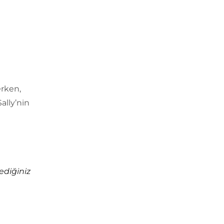
erken,
ally’nin
ediğiniz