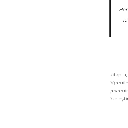
Hem
b
Kitapta,
öğrenilm
çevrenin
özeleşti