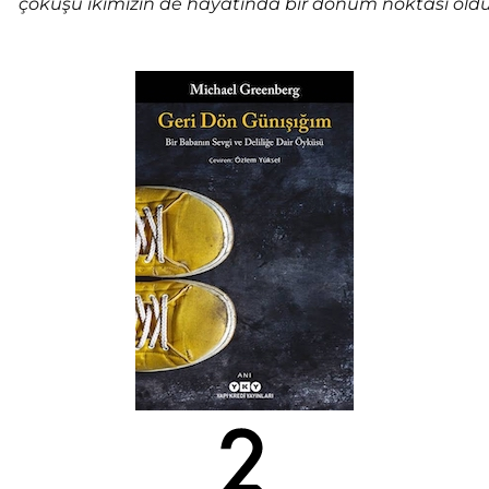
çöküşü ikimizin de hayatında bir dönüm noktası oldu