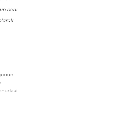
ün beni
olarak
uğunun
m
konudaki