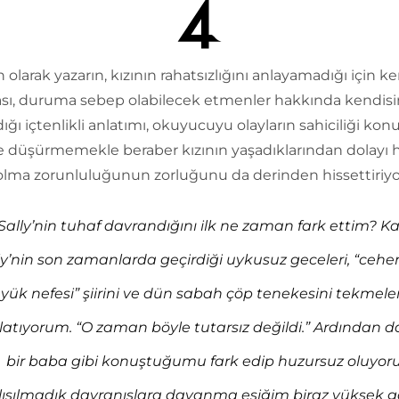
olarak yazarın, kızının rahatsızlığını anlayamadığı için k
sı, duruma sebep olabilecek etmenler hakkında kendisi
ığı içtenlikli anlatımı, okuyucuyu olayların sahiciliği ko
 düşürmemekle beraber kızının yaşadıklarından dolayı 
 olma zorunluluğunun zorluğunu da derinden hissettiriyo
‘Sally’nin tuhaf davrandığını ilk ne zaman fark ettim? K
ly’nin son zamanlarda geçirdiği uykusuz geceleri, “ce
yük nefesi” şiirini ve dün sabah çöp tenekesini tekmel
latıyorum. “O zaman böyle tutarsız değildi.” Ardından da 
bir baba gibi konuştuğumu fark edip huzursuz oluyor
lışılmadık davranışlara dayanma eşiğim biraz yüksek ga