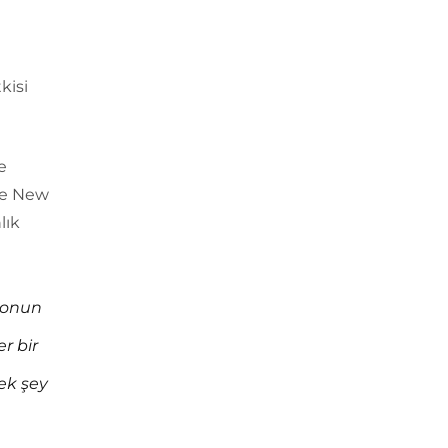
kisi
e
ve New
lık
, onun
r bir
cek şey