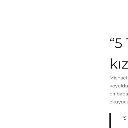
“5
kız
Michael 
koyulduk
bir baba
okuyucu
“5