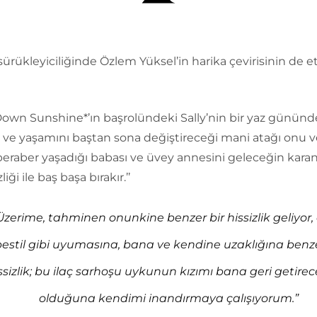
sürükleyiciliğinde Özlem Yüksel’in harika çevirisinin de et
Down Sunshine*’ın başrolündeki Sally’nin bir yaz gününd
ı ve yaşamını baştan sona değiştireceği mani atağı onu 
beraber yaşadığı babası ve üvey annesini geleceğin karan
iği ile baş başa bırakır.’’
Üzerime, tahminen onunkine benzer bir hissizlik geliyor
pestil gibi uyumasına, bana ve kendine uzaklığına benze
ssizlik; bu ilaç sarhoşu uykunun kızımı bana geri getire
olduğuna kendimi inandırmaya çalışıyorum.”