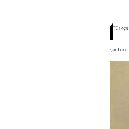
Türkçey
şiir tür