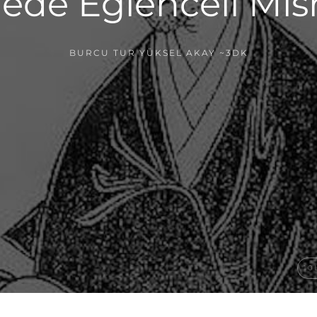
ede Eğlenceli Mısr
BURCU TUR YÜKSEL AKAY
~3DK
10