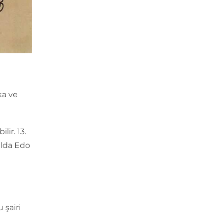
ka ve
lir. 13.
ılda Edo
 şairi