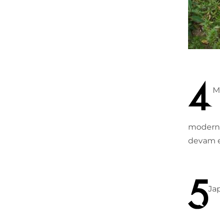
Ma
modern H
devam e
Jap