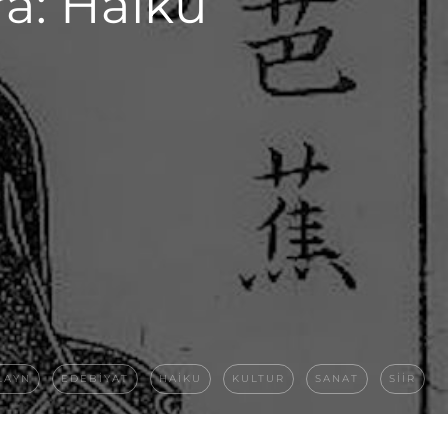
a: Haiku
LAYN
EDEBIYAT
HAIKU
KULTUR
SANAT
SIIR