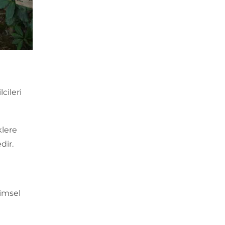
cileri
klere
dir.
simsel