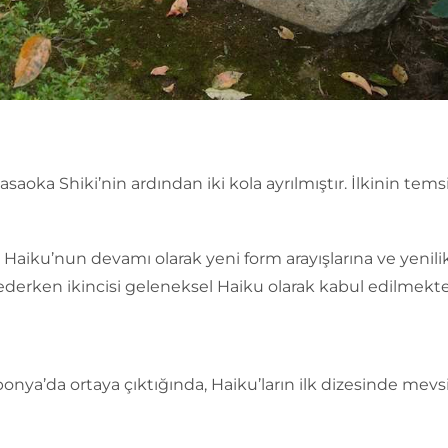
saoka Shiki’nin ardından iki kola ayrılmıştır. İlkinin temsil
aiku’nun devamı olarak yeni form arayışlarına ve yenili
derken ikincisi geleneksel Haiku olarak kabul edilmekte
onya’da ortaya çıktığında, Haiku’ların ilk dizesinde mev