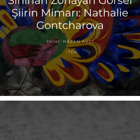
Sınırları Zorlayan Görsel
Şiirin Mimarı: Nathalie
Gontcharova
Yazar:
NAZAN AVCI
~7DK