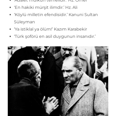
‘Adalet mülkün temelidir.’ Hz. Ömer
‘En hakiki mürşit ilimdir.’ Hz. Ali
‘Köylü milletin efendisidir.’ Kanuni Sultan
Süleyman
‘Ya istiklal ya ölüm!’ Kazım Karabekir
‘Türk şoförü en asil duygunun insanıdır.’