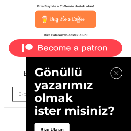
Bize Buy Me a Coffee'de destek olun!
Buy Me a Coffee
Bize Patreon'da destek olun!
Gönüllü
E-bültenimize kaydolun.
yazarımız
olmak
ister misiniz?
2026 © 10Layn
Bize Ulaşın
Hakkımızda
İletişim