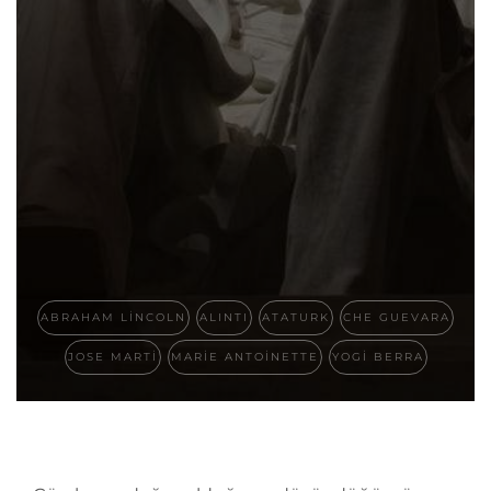
ABRAHAM LINCOLN
ALINTI
ATATURK
CHE GUEVARA
JOSE MARTI
MARIE ANTOINETTE
YOGI BERRA