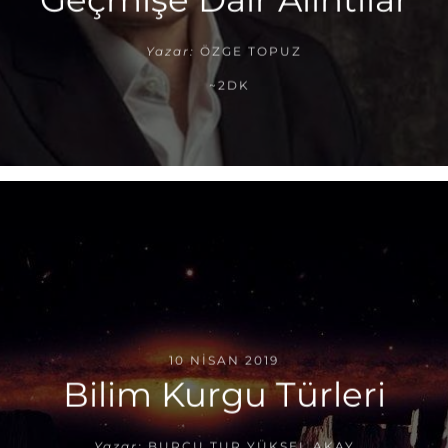
Geçmişe Dair Alıntılar
Yazar:
ÖZGE TOPUZ
~2DK
10 NISAN 2019
Bilim Kurgu Türleri
Yazar:
BURCU TUR YÜKSEL AKAY